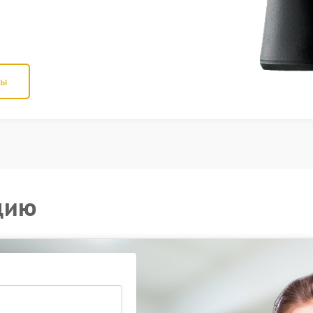
ны
цию