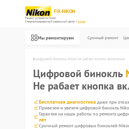
FIX-NIKON
Ремонт устройств Nikon
Специализированный cервисный центр г.
Киров
Мы ремонтируем
Срочный ремонт
Це
лей Nikon в Кирове
Цифровой бинокль Nikon не рабает кнопка включения
Цифровой бинокль
Не рабает кнопка в
Бесплатная диагностика
даже при отказ
Привезем и увезем цифровой бинокль Niko
Гарантия на наши работы по ремонту циф
лет
Срочный ремонт цифровых биноклей Nikon
Ремонт оптических прицелов Nikon
Ремонт оптических нивелиров Nikon
Ремонт цифровых монокуляров Nikon