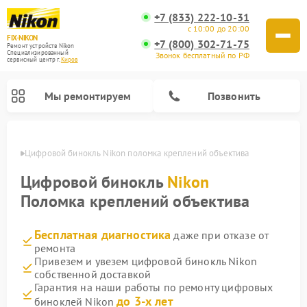
+7 (833) 222-10-31
с 10:00 до 20:00
FIX-NIKON
+7 (800) 302-71-75
Ремонт устройств Nikon
Специализированный
Звонок бесплатный по РФ
cервисный центр г.
Киров
Мы ремонтируем
Позвонить
ирове
Цифровой бинокль Nikon поломка креплений объектива
Цифровой бинокль
Nikon
Поломка креплений объектива
Бесплатная диагностика
даже при отказе от
ремонта
Привезем и увезем цифровой бинокль Nikon
собственной доставкой
Ремонт цифровых монокуляров Nikon
Ремонт оптических прицелов Nikon
Ремонт оптических нивелиров Nikon
Гарантия на наши работы по ремонту цифровых
до 3-х лет
биноклей Nikon