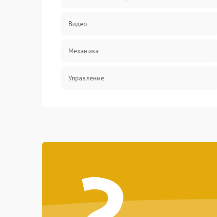
Видео
Механика
Управление
Электропитание
Корпус/Герметичность
?
Электроника/Механические
Электроника/Оптика