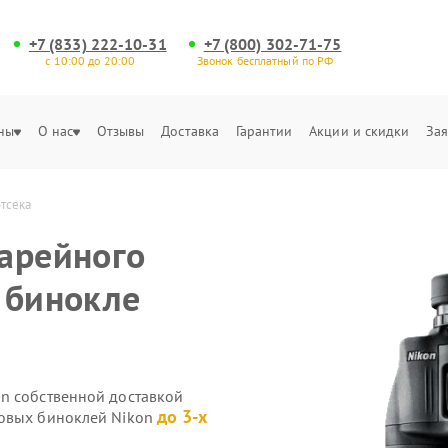
+7 (833) 222-10-31
+7 (800) 302-71-75
с 10:00 до 20:00
Звонок бесплатный по РФ
ны
О нас
Отзывы
Доставка
Гарантии
Акции и скидки
Зая
тсека
арейного
 бинокле
n собственной доставкой
до 3-х
ровых биноклей Nikon