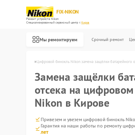
FIX-NIKON
Ремонт устройств Nikon
Специализированный cервисный центр г.
Киров
Мы ремонтируем
Срочный ремонт
Це
лей Nikon в Кирове
Цифровой бинокль Nikon замена защёлки батарейного о
Замена защёлки бат
отсека на цифровом
Nikon в Кирове
Привезем и увезем цифровой бинокль Niko
Гарантия на наши работы по ремонту циф
лет
Ремонт оптических прицелов Nikon
Ремонт оптических нивелиров Nikon
Ремонт цифровых монокуляров Nikon