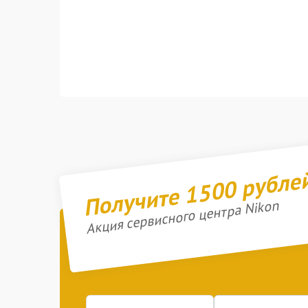
Получите 1500 рубле
Акция сервисного центра Nikon