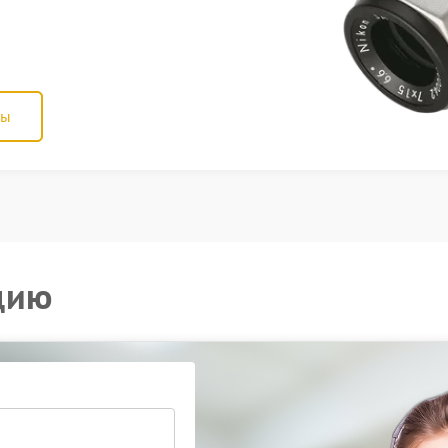
ны
цию