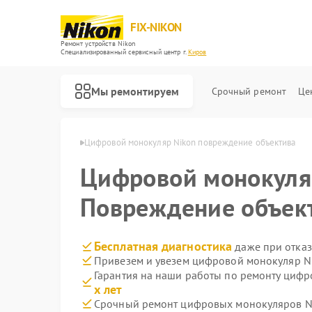
FIX-NIKON
Ремонт устройств Nikon
Специализированный cервисный центр г.
Киров
Мы ремонтируем
Срочный ремонт
Це
ров Nikon в Кирове
Цифровой монокуляр Nikon повреждение объектива
Цифровой монокул
Повреждение объек
Бесплатная диагностика
даже при отказ
Привезем и увезем цифровой монокуляр N
Гарантия на наши работы по ремонту циф
х лет
Срочный ремонт цифровых монокуляров Ni
Ремонт оптических прицелов Nikon
Ремонт цифровых биноклей Nikon
Ремонт оптических нивелиров Nikon