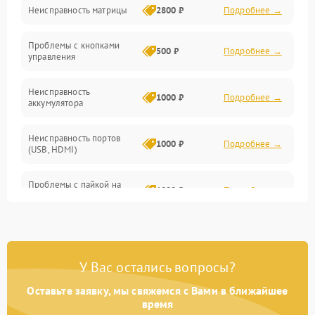
Неисправность матрицы
2800 ₽
Подробнее →
Управление
Проблемы с кнопками
Механические повреждения
500 ₽
Подробнее →
управления
Неисправность
1000 ₽
Подробнее →
аккумулятора
Неисправность портов
1000 ₽
Подробнее →
(USB, HDMI)
Проблемы с пайкой на
1000 ₽
Подробнее →
плате
Неисправность
2800 ₽
Подробнее →
процессора
У Вас остались вопросы?
Повреждение внутренних
500 ₽
Подробнее →
проводов
Оставьте заявку, мы свяжемся с Вами в ближайшее
время