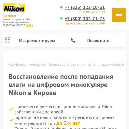
+7 (833) 222-10-31
с 10:00 до 20:00
FIX-NIKON
+7 (800) 302-71-75
Ремонт устройств Nikon
Специализированный
Звонок бесплатный по РФ
cервисный центр г.
Киров
Мы ремонтируем
Позвонить
ирове
Цифровой монокуляр Nikon восстановление после попадания влаги
Восстановление после попадания
влаги на цифровом монокуляре
Nikon в Кирове
Привезем и увезем цифровой монокуляр Nikon
собственной доставкой
Гарантия на наши работы по ремонту цифровых
Ремонт цифровых биноклей Nikon
Ремонт оптических нивелиров Nikon
Ремонт оптических прицелов Nikon
до 3-х лет
монокуляров Nikon
Срочный ремонт цифровых монокуляров Nikon в