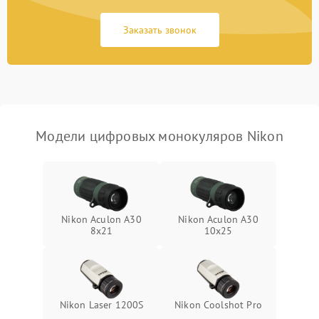
Неисправность Wi-
1500 ₽
Подробнее →
Fi/Bluetooth модуля
Заказать звонок
Проблемы с калибровкой
1000 ₽
Подробнее →
изображения
Неисправность разъемов
500 ₽
Подробнее →
(MicroSD, AV)
Модели цифровых монокуляров Nikon
Неисправность системы
2000 ₽
Подробнее →
стабилизации
Проблемы с заземлением
1000 ₽
Подробнее →
Nikon Aculon A30
Nikon Aculon A30
8x21
10x25
Повреждение печатной
2800 ₽
Подробнее →
платы
Неисправность кнопок
500 ₽
Подробнее →
управления
Nikon Laser 1200S
Nikon Coolshot Pro