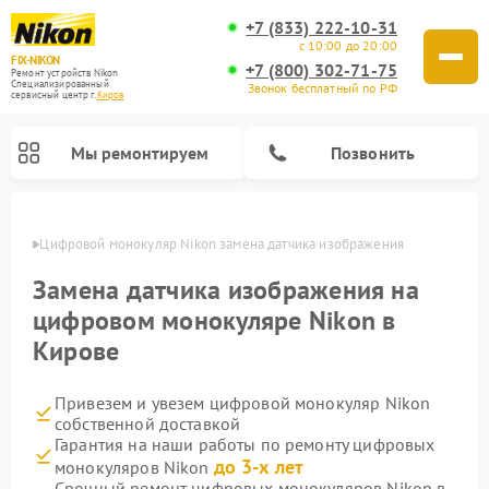
+7 (833) 222-10-31
с 10:00 до 20:00
FIX-NIKON
+7 (800) 302-71-75
Ремонт устройств Nikon
Специализированный
Звонок бесплатный по РФ
cервисный центр г.
Киров
Мы ремонтируем
Позвонить
ирове
Цифровой монокуляр Nikon замена датчика изображения
Замена датчика изображения на
цифровом монокуляре Nikon в
Кирове
Привезем и увезем цифровой монокуляр Nikon
собственной доставкой
Гарантия на наши работы по ремонту цифровых
Ремонт цифровых биноклей Nikon
Ремонт оптических нивелиров Nikon
Ремонт оптических прицелов Nikon
до 3-х лет
монокуляров Nikon
Срочный ремонт цифровых монокуляров Nikon в