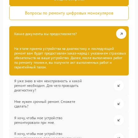
Вопросы по ремонту цифровых монокуляров
Какие документы вы предоставляете?
На этапе приема устройства на диагностику и последующий
ремонт вам будет предоставлен заказ-наряд с указанием страховых
обязательств на ваше устройство. Далее, после выполнения работ
по ремонту техники, вы получите акт выполненных работ и
гарантийный талон.
Я уже знаю в чем неисправность и какой
ремонт необходим. Для чего проводить
диагностику?
Мне нужен срочный ремонт. Сможете
сделать?
Я хочу, чтобы мое устройство
ремонтировали при мне.
Я хочу, чтобы мое устройство