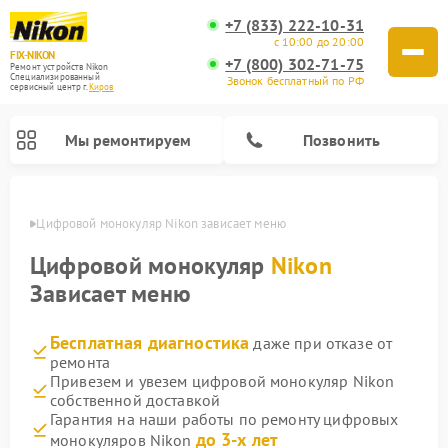
+7 (833) 222-10-31
с 10:00 до 20:00
FIX-NIKON
+7 (800) 302-71-75
Ремонт устройств Nikon
Специализированный
Звонок бесплатный по РФ
cервисный центр г.
Киров
Мы ремонтируем
Позвонить
ирове
Цифровой монокуляр Nikon зависает меню
Цифровой монокуляр
Nikon
Зависает меню
Бесплатная диагностика
даже при отказе от
ремонта
Привезем и увезем цифровой монокуляр Nikon
собственной доставкой
Ремонт цифровых биноклей Nikon
Ремонт оптических нивелиров Nikon
Ремонт оптических прицелов Nikon
Гарантия на наши работы по ремонту цифровых
до 3-х лет
монокуляров Nikon