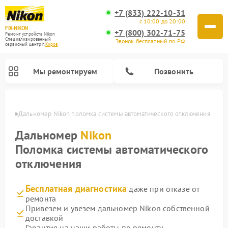
+7 (833) 222-10-31
с 10:00 до 20:00
FIX-NIKON
+7 (800) 302-71-75
Ремонт устройств Nikon
Специализированный
Звонок бесплатный по РФ
cервисный центр г.
Киров
Мы ремонтируем
Позвонить
ирове
Дальномер Nikon поломка системы автоматического отключения
Дальномер
Nikon
Поломка системы автоматического
отключения
Бесплатная диагностика
даже при отказе от
ремонта
Привезем и увезем дальномер Nikon собственной
Ремонт цифровых биноклей Nikon
Ремонт цифровых монокуляров Nikon
Ремонт оптических прицелов Nikon
Ремонт оптических нивелиров Nikon
доставкой
Гарантия на наши работы по ремонту