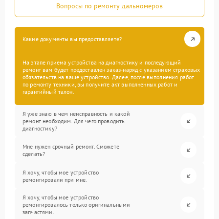
Вопросы по ремонту дальномеров
Какие документы вы предоставляете?
На этапе приема устройства на диагностику и последующий
ремонт вам будет предоставлен заказ-наряд с указанием страховых
обязательств на ваше устройство. Далее, после выполнения работ
по ремонту техники, вы получите акт выполненных работ и
гарантийный талон.
Я уже знаю в чем неисправность и какой
ремонт необходим. Для чего проводить
диагностику?
Мне нужен срочный ремонт. Сможете
сделать?
Я хочу, чтобы мое устройство
ремонтировали при мне.
Я хочу, чтобы мое устройство
ремонтировалось только оригинальными
запчастями.