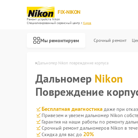
FIX-NIKON
Ремонт устройств Nikon
Специализированный cервисный центр г.
Киров
Мы ремонтируем
Срочный ремонт
Це
ров Nikon в Кирове
Дальномер Nikon повреждение корпуса
Дальномер
Nikon
Повреждение корпу
Бесплатная диагностика
даже при отказ
Привезем и увезем дальномер Nikon собст
Гарантия на наши работы по ремонту даль
Срочный ремонт дальномеров Nikon в тече
20%
Скидка для вас до
Ремонт оптических прицелов Nikon
Ремонт цифровых биноклей Nikon
Ремонт оптических нивелиров Nikon
Ремонт цифровых монокуляров Nikon