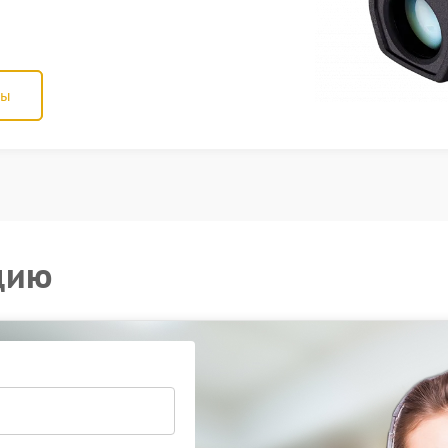
ны
цию