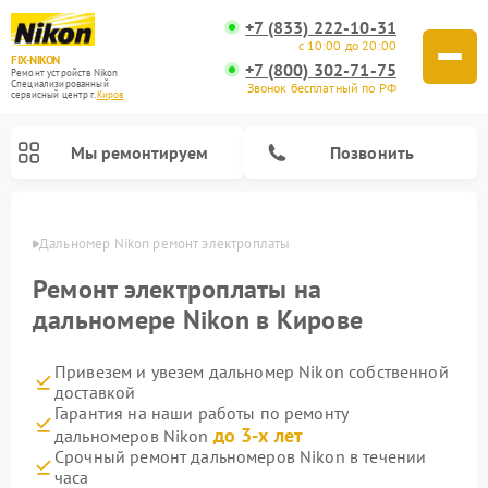
+7 (833) 222-10-31
с 10:00 до 20:00
FIX-NIKON
+7 (800) 302-71-75
Ремонт устройств Nikon
Специализированный
Звонок бесплатный по РФ
cервисный центр г.
Киров
Мы ремонтируем
Позвонить
ирове
Дальномер Nikon ремонт электроплаты
Ремонт электроплаты на
дальномере Nikon в Кирове
Привезем и увезем дальномер Nikon собственной
доставкой
Гарантия на наши работы по ремонту
до 3-х лет
дальномеров Nikon
Ремонт цифровых биноклей Nikon
Ремонт цифровых монокуляров Nikon
Ремонт оптических прицелов Nikon
Ремонт оптических нивелиров Nikon
Срочный ремонт дальномеров Nikon в течении
часа