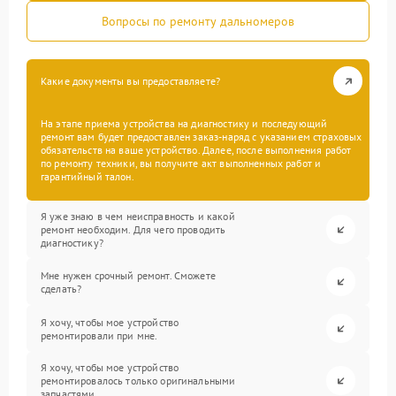
Вопросы по ремонту дальномеров
Какие документы вы предоставляете?
На этапе приема устройства на диагностику и последующий
ремонт вам будет предоставлен заказ-наряд с указанием страховых
обязательств на ваше устройство. Далее, после выполнения работ
по ремонту техники, вы получите акт выполненных работ и
гарантийный талон.
Я уже знаю в чем неисправность и какой
ремонт необходим. Для чего проводить
диагностику?
Мне нужен срочный ремонт. Сможете
сделать?
Я хочу, чтобы мое устройство
ремонтировали при мне.
Я хочу, чтобы мое устройство
ремонтировалось только оригинальными
запчастями.