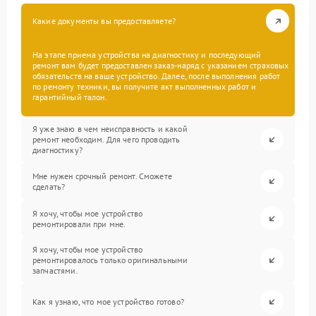
Какие документы вы предоставляете?
На этапе приема устройства на диагностику и последующий
ремонт вам будет предоставлен заказ-наряд с указанием страховых
обязательств на ваше устройство. Далее, после выполнения работ
по ремонту техники, вы получите акт выполненных работ и
гарантийный талон.
Я уже знаю в чем неисправность и какой
ремонт необходим. Для чего проводить
диагностику?
Мне нужен срочный ремонт. Сможете
сделать?
Я хочу, чтобы мое устройство
ремонтировали при мне.
Я хочу, чтобы мое устройство
ремонтировалось только оригинальными
запчастями.
Как я узнаю, что мое устройство готово?