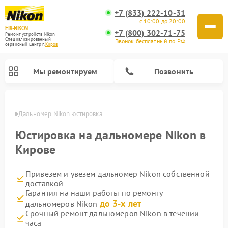
+7 (833) 222-10-31
с 10:00 до 20:00
FIX-NIKON
+7 (800) 302-71-75
Ремонт устройств Nikon
Специализированный
Звонок бесплатный по РФ
cервисный центр г.
Киров
Мы ремонтируем
Позвонить
ирове
Дальномер Nikon юстировка
Юстировка на дальномере Nikon в
Кирове
Привезем и увезем дальномер Nikon собственной
доставкой
Гарантия на наши работы по ремонту
до 3-х лет
дальномеров Nikon
Ремонт цифровых биноклей Nikon
Ремонт цифровых монокуляров Nikon
Ремонт оптических прицелов Nikon
Ремонт оптических нивелиров Nikon
Срочный ремонт дальномеров Nikon в течении
часа