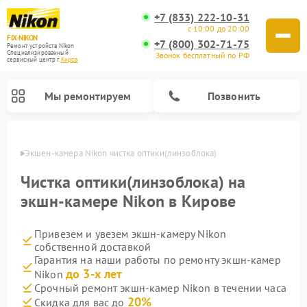
+7 (833) 222-10-31
с 10:00 до 20:00
FIX-NIKON
+7 (800) 302-71-75
Ремонт устройств Nikon
Специализированный
Звонок бесплатный по РФ
cервисный центр г.
Киров
Мы ремонтируем
Позвонить
ирове
Экшен-камера Nikon чистка оптики(линзоблока)
Чистка оптики(линзоблока) на
экшн-камере Nikon в Кирове
Привезем и увезем экшн-камеру Nikon
собственной доставкой
Гарантия на наши работы по ремонту экшн-камер
до 3-х лет
Nikon
Ремонт цифровых монокуляров Nikon
Ремонт оптических прицелов Nikon
Ремонт цифровых биноклей Nikon
Ремонт оптических нивелиров Nikon
Срочный ремонт экшн-камер Nikon в течении часа
20%
Скидка для вас до