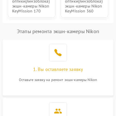
оптики(линзоблока)
оптики(линзоблока)
защиты от перегрузок
экшн-камеры Nikon
экшн-камеры Nikon
KeyMission 170
KeyMission 360
Неисправность системы
1000 ₽
Подробнее →
защиты от перегрева
Этапы ремонта экшн-камеры Nikon
1. Вы оставляете заявку
Оставьте заявку на ремонт экшн-камеры Nikon