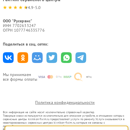
4.9-5.0
ООО "Русервис"
ИНН 7702633247
ОГРН 1077746335776
Поделиться в соц. сетях:
Мы принимаем
все формы оплаты
Политика конфиденциальности
Вся информация на сайте носит исключительно справочный характер.
Товарные знаки используются исключительно для описания устройств, в отношении которых
сервисные центры kir.nikon-fixim.ru предоставляют услуги по ремонту. Услуги оказываются в
неавторизованных сервисных центрах kir.nikon-fixim.ru, которые не связаны с
правообладателями товарных знаков или их официальными представителями.
Ремонт осуществляется для устройств, уже введенных в гражданский оборот в соответствии