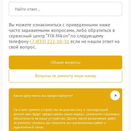
Вы можете ознакомиться с приведенными ниже
часто задаваемыми вопросами, либо обратиться в
сервисный центр “FIX-Nikon” по следующему
телефону
+7 (833) 222-10-31
если не нашли ответ на
свой вопрос.
Общие вопросы
Вопросы по ремонту экшн-камер
Какие документы вы предоставляете?
На этапе приема устройства на диагностику и последующий
ремонт вам будет предоставлен заказ-наряд с указанием страховых
обязательств на ваше устройство. Далее, после выполнения работ
по ремонту техники, вы получите акт выполненных работ и
гарантийный талон.