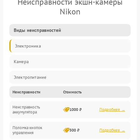
Неисправности экшн-камеры
Nikon
Виды неисправностей
Электроника
Камера
Электропитание
Неисправности
Стоимость
Память/Носитель
Неисправность
Хранение данных
1000 ₽
Подробнее →
аккумулятора
Механические повреждения
Поломка кнопок
500 ₽
Подробнее →
управления
Видео