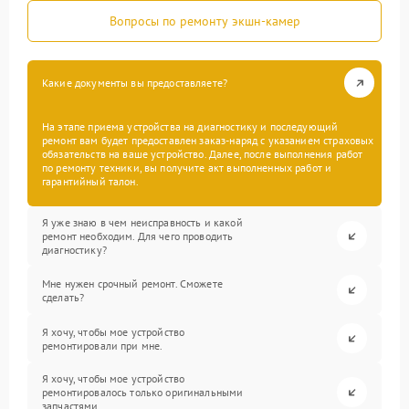
Вопросы по ремонту экшн-камер
Какие документы вы предоставляете?
На этапе приема устройства на диагностику и последующий
ремонт вам будет предоставлен заказ-наряд с указанием страховых
обязательств на ваше устройство. Далее, после выполнения работ
по ремонту техники, вы получите акт выполненных работ и
гарантийный талон.
Я уже знаю в чем неисправность и какой
ремонт необходим. Для чего проводить
диагностику?
Мне нужен срочный ремонт. Сможете
сделать?
Я хочу, чтобы мое устройство
ремонтировали при мне.
Я хочу, чтобы мое устройство
ремонтировалось только оригинальными
запчастями.