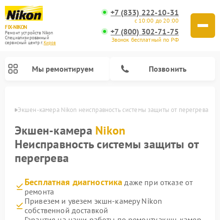
+7 (833) 222-10-31
с 10:00 до 20:00
FIX-NIKON
+7 (800) 302-71-75
Ремонт устройств Nikon
Специализированный
Звонок бесплатный по РФ
cервисный центр г.
Киров
Мы ремонтируем
Позвонить
ирове
Экшен-камера Nikon неисправность системы защиты от перегрева
Экшен-камера
Nikon
Неисправность системы защиты от
перегрева
Бесплатная диагностика
даже при отказе от
ремонта
Привезем и увезем экшн-камеру Nikon
Ремонт цифровых монокуляров Nikon
Ремонт оптических прицелов Nikon
Ремонт цифровых биноклей Nikon
Ремонт оптических нивелиров Nikon
собственной доставкой
Гарантия на наши работы по ремонту экшн-камер