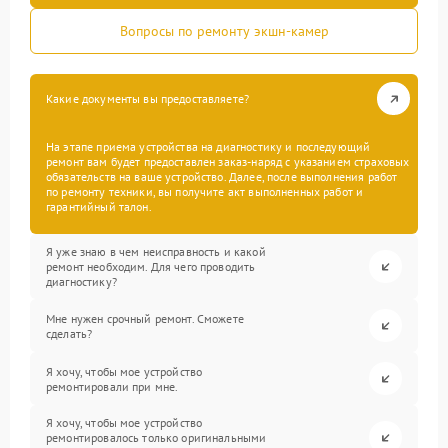
Вопросы по ремонту экшн-камер
Какие документы вы предоставляете?
На этапе приема устройства на диагностику и последующий
ремонт вам будет предоставлен заказ-наряд с указанием страховых
обязательств на ваше устройство. Далее, после выполнения работ
по ремонту техники, вы получите акт выполненных работ и
гарантийный талон.
Я уже знаю в чем неисправность и какой
ремонт необходим. Для чего проводить
диагностику?
Мне нужен срочный ремонт. Сможете
сделать?
Я хочу, чтобы мое устройство
ремонтировали при мне.
Я хочу, чтобы мое устройство
ремонтировалось только оригинальными