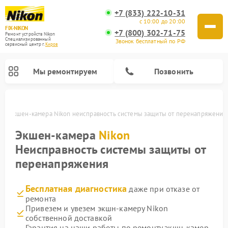
+7 (833) 222-10-31
с 10:00 до 20:00
FIX-NIKON
+7 (800) 302-71-75
Ремонт устройств Nikon
Специализированный
Звонок бесплатный по РФ
cервисный центр г.
Киров
Мы ремонтируем
Позвонить
ве
Экшен-камера Nikon неисправность системы защиты от перенапряжения
Экшен-камера
Nikon
Неисправность системы защиты от
перенапряжения
Бесплатная диагностика
даже при отказе от
ремонта
Привезем и увезем экшн-камеру Nikon
Ремонт цифровых монокуляров Nikon
Ремонт оптических прицелов Nikon
Ремонт цифровых биноклей Nikon
Ремонт оптических нивелиров Nikon
собственной доставкой
Гарантия на наши работы по ремонту экшн-камер