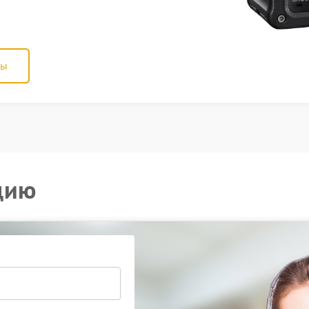
ны
цию