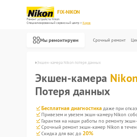
FIX-NIKON
Ремонт устройств Nikon
Специализированный cервисный центр г.
Киров
Мы ремонтируем
Срочный ремонт
Це
амер Nikon в Кирове
Экшен-камера Nikon потеря данных
Экшен-камера
Niko
Потеря данных
Бесплатная диагностика
даже при отказ
Привезем и увезем экшн-камеру Nikon соб
Гарантия на наши работы по ремонту экшн
Срочный ремонт экшн-камер Nikon в течен
20%
Скидка для вас до
Ремонт оптических прицелов Nikon
Ремонт цифровых биноклей Nikon
Ремонт оптических нивелиров Nikon
Ремонт цифровых монокуляров Nikon