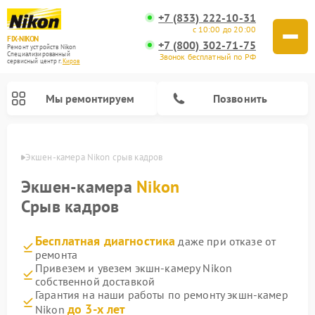
+7 (833) 222-10-31
с 10:00 до 20:00
FIX-NIKON
+7 (800) 302-71-75
Ремонт устройств Nikon
Специализированный
Звонок бесплатный по РФ
cервисный центр г.
Киров
Мы ремонтируем
Позвонить
ирове
Экшен-камера Nikon срыв кадров
Экшен-камера
Nikon
Срыв кадров
Бесплатная диагностика
даже при отказе от
ремонта
Привезем и увезем экшн-камеру Nikon
собственной доставкой
Ремонт цифровых монокуляров Nikon
Ремонт оптических прицелов Nikon
Ремонт цифровых биноклей Nikon
Ремонт оптических нивелиров Nikon
Гарантия на наши работы по ремонту экшн-камер
до 3-х лет
Nikon