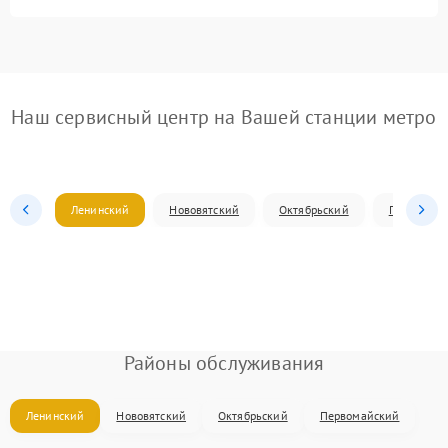
Наш сервисный центр на Вашей станции метро
Ленинский
Нововятский
Октябрьский
Первомай
Районы обслуживания
Ленинский
Нововятский
Октябрьский
Первомайский