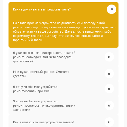
Какие документы вы предоставляете?
На этапе приема устройства на диагностику и последующий
ремонт вам будет предоставлен заказ-наряд с указанием страховых
обязательств на ваше устройство. Далее, после выполнения работ
по ремонту техники, вы получите акт выполненных работ и
гарантийный талон.
Я уже знаю в чем неисправность и какой
ремонт необходим. Для чего проводить
диагностику?
Мне нужен срочный ремонт. Сможете
сделать?
Я хочу, чтобы мое устройство
ремонтировали при мне.
Я хочу, чтобы мое устройство
ремонтировалось только оригинальными
запчастями.
Как я узнаю, что мое устройство готово?