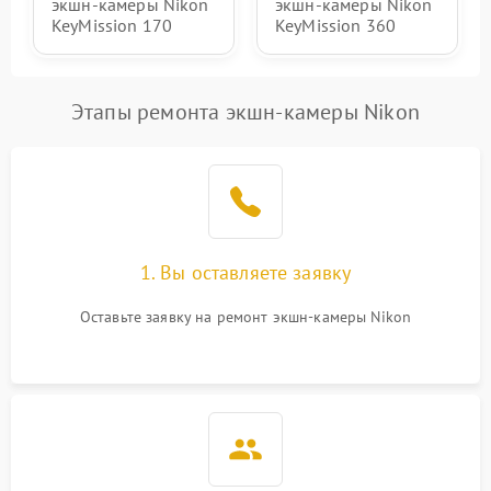
экшн-камеры Nikon
экшн-камеры Nikon
защиты от перегрузок
KeyMission 170
KeyMission 360
Неисправность системы
1000 ₽
Подробнее →
защиты от перегрева
Этапы ремонта экшн-камеры Nikon
1. Вы оставляете заявку
Оставьте заявку на ремонт экшн-камеры Nikon