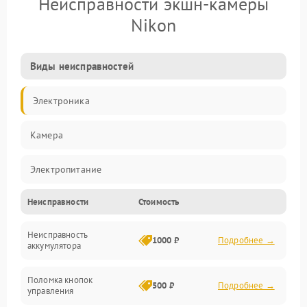
Неисправности экшн-камеры
Nikon
Виды неисправностей
Электроника
Камера
Электропитание
Неисправности
Стоимость
Память/Носитель
Неисправность
Хранение данных
1000 ₽
Подробнее →
аккумулятора
Механические повреждения
Поломка кнопок
500 ₽
Подробнее →
управления
Видео