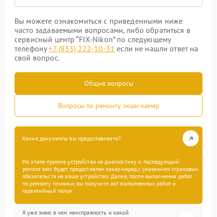
Вы можете ознакомиться с приведенными ниже
часто задаваемыми вопросами, либо обратиться в
сервисный центр “FIX-Nikon” по следующему
телефону
+7 (833) 222-10-31
если не нашли ответ на
свой вопрос.
Общие вопросы
Вопросы по ремонту экшн-камер
Какие документы вы предоставляете?
На этапе приема устройства на диагностику и последующий
ремонт вам будет предоставлен заказ-наряд с указанием страховых
обязательств на ваше устройство. Далее, после выполнения работ
по ремонту техники, вы получите акт выполненных работ и
гарантийный талон.
Я уже знаю в чем неисправность и какой