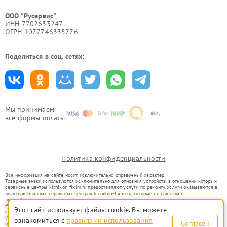
ООО "Русервис"
ИНН 7702633247
ОГРН 1077746335776
Поделиться в соц. сетях:
Мы принимаем
все формы оплаты
Политика конфиденциальности
Вся информация на сайте носит исключительно справочный характер.
Товарные знаки используются исключительно для описания устройств, в отношении которых
сервисные центры kir.nikon-fixim.ru предоставляют услуги по ремонту. Услуги оказываются в
неавторизованных сервисных центрах kir.nikon-fixim.ru, которые не связаны с
правообладателями товарных знаков или их официальными представителями.
Ремонт осуществляется для устройств, уже введенных в гражданский оборот в соответствии
Этот сайт использует файлы cookie. Вы можете
со статьей 1487 ГК РФ.
Использование товарных знаков не преследует цели индивидуализации услуг или введения
ознакомиться с
правилами использования
Согласен
потребителей в заблуждение, а служит для информирования о предоставляемых услугах по