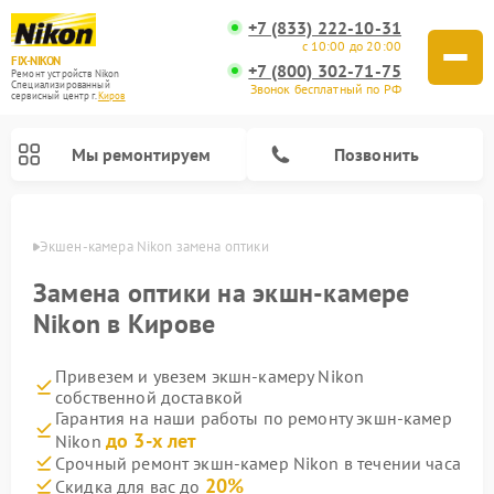
+7 (833) 222-10-31
с 10:00 до 20:00
FIX-NIKON
+7 (800) 302-71-75
Ремонт устройств Nikon
Специализированный
Звонок бесплатный по РФ
cервисный центр г.
Киров
Мы ремонтируем
Позвонить
ирове
Экшен-камера Nikon замена оптики
Замена оптики на экшн-камере
Nikon в Кирове
Привезем и увезем экшн-камеру Nikon
собственной доставкой
Гарантия на наши работы по ремонту экшн-камер
до 3-х лет
Nikon
Ремонт цифровых монокуляров Nikon
Ремонт оптических прицелов Nikon
Ремонт цифровых биноклей Nikon
Ремонт оптических нивелиров Nikon
Срочный ремонт экшн-камер Nikon в течении часа
20%
Скидка для вас до