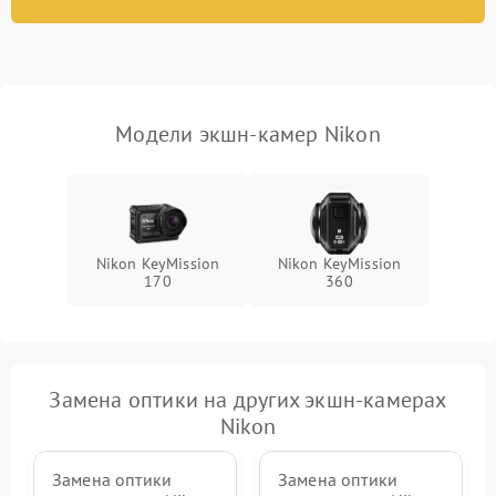
1000 ₽
Подробнее →
защиты от перегрузок
Поломка системы
автоматического
1000 ₽
Подробнее →
отключения
Модели экшн-камер Nikon
Неисправность системы
защиты от короткого
1000 ₽
Подробнее →
замыкания
Повреждение системы
1000 ₽
Подробнее →
Nikon KeyMission
Nikon KeyMission
защиты от перегрева
170
360
Неисправность системы
защиты от
1000 ₽
Подробнее →
перенапряжения
Замена оптики на других экшн-камерах
Неисправность системы
1000 ₽
Подробнее →
Nikon
защиты от замыкания
Замена оптики
Замена оптики
Повреждение системы
1000 ₽
Подробнее →