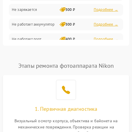
Не заряжается
500 ₽
Подробнее →
Объективы
Не работает аккумулятор
500 ₽
Подробнее →
Программные сбои
Не работает порт
400 ₽
Подробнее →
Коммуникации и интерфейсы
Сломана матрица
800 ₽
Подробнее →
Этапы ремонта фотоаппарата Nikon
1. Первичная диагностика
Визуальный осмотр корпуса, объектива и байонета на
механические повреждения. Проверка реакции на