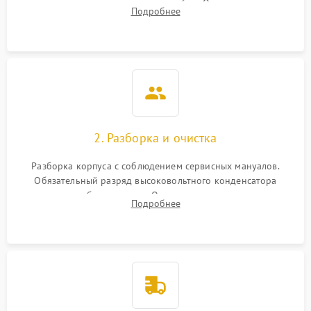
включение, считывание кодов ошибок. Оценка состояния
Подробнее
матрицы и затвора, проверка работы автофокуса и вспышки.
2. Разборка и очистка
Разборка корпуса с соблюдением сервисных мануалов.
Обязательный разряд высоковольтного конденсатора
вспышки для безопасности. Очистка внутренних узлов от
Подробнее
пыли, песка и следов влаги с помощью спецсредств.