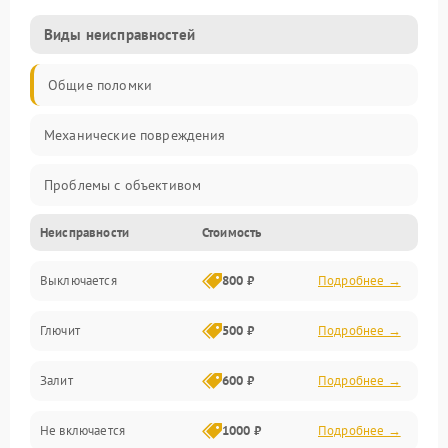
Виды неисправностей
Общие поломки
Механические повреждения
Проблемы с объективом
Неисправности
Стоимость
Электронные ошибки
Выключается
800 ₽
Подробнее →
Механические проблемы
Глючит
500 ₽
Подробнее →
Матрица и оптика
Залит
600 ₽
Подробнее →
Питание и питание цепей
Не включается
1000 ₽
Подробнее →
Проблемы с картами памяти