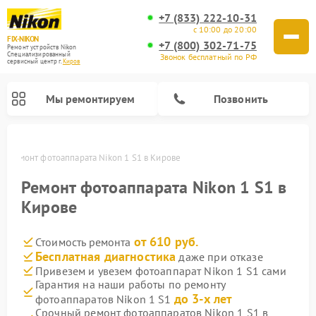
+7 (833) 222-10-31
с 10:00 до 20:00
FIX-NIKON
+7 (800) 302-71-75
Ремонт устройств Nikon
Специализированный
Звонок бесплатный по РФ
cервисный центр г.
Киров
Мы ремонтируем
Позвонить
е
Ремонт фотоаппарата Nikon 1 S1 в Кирове
Ремонт фотоаппарата Nikon 1 S1 в
Кирове
от 610 руб.
Стоимость ремонта
Бесплатная диагностика
даже при отказе
Привезем и увезем фотоаппарат Nikon 1 S1 сами
Гарантия на наши работы по ремонту
Ремонт оптических прицелов Nikon
Ремонт цифровых монокуляров Nikon
Ремонт цифровых биноклей Nikon
Ремонт оптических нивелиров Nikon
до 3-х лет
фотоаппаратов Nikon 1 S1
Срочный ремонт фотоаппаратов Nikon 1 S1 в