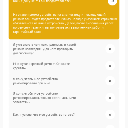
Какие документы вы предоставляете?
На этапе приема устройства на диагностику и последующий
ремонт вам будет предоставлен заказ-наряд с указанием страховых
обязательств на ваше устройство. Далее, после выполнения работ
по ремонту техники, вы получите акт выполненных работ и
гарантийный талон.
Я уже знаю в чем неисправность и какой
ремонт необходим. Для чего проводить
диагностику?
Мне нужен срочный ремонт. Сможете
сделать?
Я хочу, чтобы мое устройство
ремонтировали при мне.
Я хочу, чтобы мое устройство
ремонтировалось только оригинальными
запчастями.
Как я узнаю, что мое устройство готово?