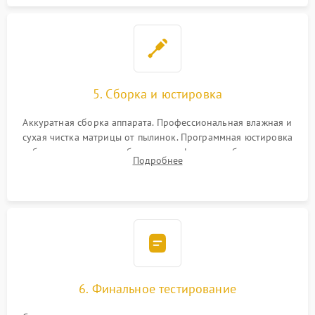
5. Сборка и юстировка
Аккуратная сборка аппарата. Профессиональная влажная и
сухая чистка матрицы от пылинок. Программная юстировка
рабочего отрезка, калибровка автофокуса, стабилизатора и
Подробнее
экспозамера с помощью сервисного ПО.
6. Финальное тестирование