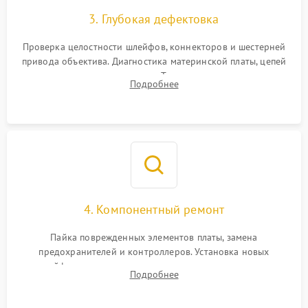
3. Глубокая дефектовка
Проверка целостности шлейфов, коннекторов и шестерней
привода объектива. Диагностика материнской платы, цепей
питания и картоприемника. Тестирование механизма
Подробнее
затвора и блока внутрикамерной стабилизации.
4. Компонентный ремонт
Пайка поврежденных элементов платы, замена
предохранителей и контроллеров. Установка новых
шлейфов, дисплея, механизма затвора или двигателя
Подробнее
автофокуса. Восстановление геометрии тубуса объектива
при заклинивании.