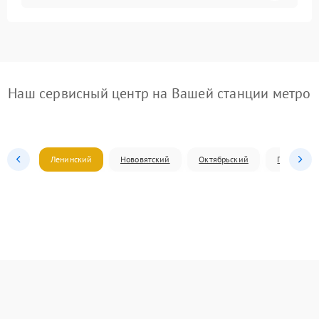
Наш сервисный центр на Вашей станции метро
Ленинский
Нововятский
Октябрьский
Первомай