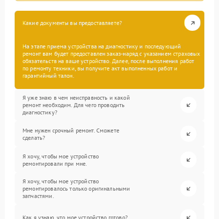
Какие документы вы предоставляете?
На этапе приема устройства на диагностику и последующий
ремонт вам будет предоставлен заказ-наряд с указанием страховых
обязательств на ваше устройство. Далее, после выполнения работ
по ремонту техники, вы получите акт выполненных работ и
гарантийный талон.
Я уже знаю в чем неисправность и какой
ремонт необходим. Для чего проводить
диагностику?
Мне нужен срочный ремонт. Сможете
сделать?
Я хочу, чтобы мое устройство
ремонтировали при мне.
Я хочу, чтобы мое устройство
ремонтировалось только оригинальными
запчастями.
Как я узнаю, что мое устройство готово?