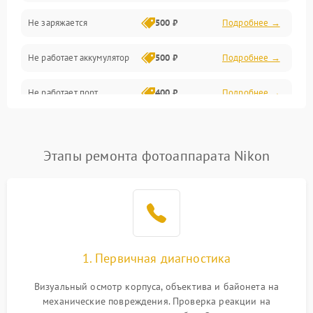
Не заряжается
500 ₽
Подробнее →
Объективы
Не работает аккумулятор
500 ₽
Подробнее →
Программные сбои
Не работает порт
400 ₽
Подробнее →
Коммуникации и интерфейсы
Сломана матрица
800 ₽
Подробнее →
Этапы ремонта фотоаппарата Nikon
1. Первичная диагностика
Визуальный осмотр корпуса, объектива и байонета на
механические повреждения. Проверка реакции на