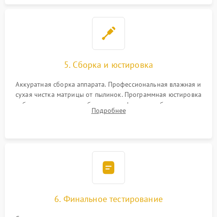
5. Сборка и юстировка
Аккуратная сборка аппарата. Профессиональная влажная и
сухая чистка матрицы от пылинок. Программная юстировка
рабочего отрезка, калибровка автофокуса, стабилизатора и
Подробнее
экспозамера с помощью сервисного ПО.
6. Финальное тестирование