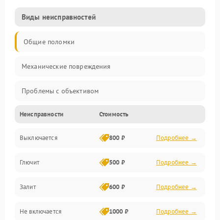
Виды неисправностей
Общие поломки
Механические повреждения
Проблемы с объективом
Неисправности
Стоимость
Электронные ошибки
Выключается
800 ₽
Подробнее →
Механические проблемы
Глючит
500 ₽
Подробнее →
Матрица и оптика
Залит
600 ₽
Подробнее →
Питание и питание цепей
Не включается
1000 ₽
Подробнее →
Проблемы с картами памяти