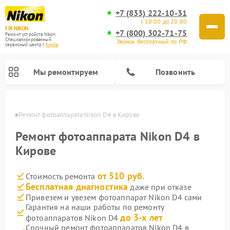
+7 (833) 222-10-31
с 10:00 до 20:00
FIX-NIKON
+7 (800) 302-71-75
Ремонт устройств Nikon
Специализированный
Звонок бесплатный по РФ
cервисный центр г.
Киров
Мы ремонтируем
Позвонить
ирове
Ремонт фотоаппарата Nikon D4 в Кирове
Ремонт фотоаппарата Nikon D4 в
Кирове
от 510 руб.
Стоимость ремонта
Бесплатная диагностика
даже при отказе
Привезем и увезем фотоаппарат Nikon D4 сами
Гарантия на наши работы по ремонту
Ремонт оптических прицелов Nikon
Ремонт цифровых монокуляров Nikon
Ремонт цифровых биноклей Nikon
Ремонт оптических нивелиров Nikon
до 3-х лет
фотоаппаратов Nikon D4
Срочный ремонт фотоаппаратов Nikon D4 в