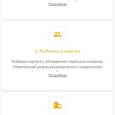
включение, считывание кодов ошибок. Оценка состояния
Подробнее
матрицы и затвора, проверка работы автофокуса и вспышки.
2. Разборка и очистка
Разборка корпуса с соблюдением сервисных мануалов.
Обязательный разряд высоковольтного конденсатора
вспышки для безопасности. Очистка внутренних узлов от
Подробнее
пыли, песка и следов влаги с помощью спецсредств.