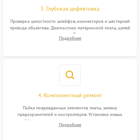
3. Глубокая дефектовка
Проверка целостности шлейфов, коннекторов и шестерней
привода объектива. Диагностика материнской платы, цепей
питания и картоприемника. Тестирование механизма
Подробнее
затвора и блока внутрикамерной стабилизации.
4. Компонентный ремонт
Пайка поврежденных элементов платы, замена
предохранителей и контроллеров. Установка новых
шлейфов, дисплея, механизма затвора или двигателя
Подробнее
автофокуса. Восстановление геометрии тубуса объектива
при заклинивании.