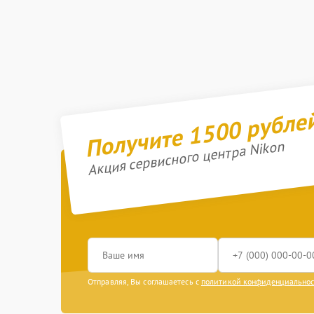
Получите 1500 рубле
Акция сервисного центра Nikon
Отправляя, Вы соглашаетесь с
политикой конфиденциально