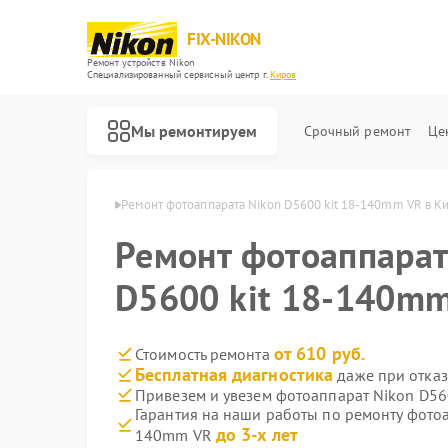
FIX-NIKON
Ремонт устройств Nikon
Специализированный cервисный центр г.
Киров
Мы ремонтируем
Срочный ремонт
Це
атов Nikon в Кирове
Ремонт фотоаппарата Nikon D5600 kit 18-140mm VR в К
Ремонт фотоаппарат
D5600 kit 18-140mm
от 610 руб.
Стоимость ремонта
Бесплатная диагностика
даже при отказ
Привезем и увезем фотоаппарат Nikon D56
Гарантия на наши работы по ремонту фотоа
до 3-х лет
140mm VR
Ремонт оптических прицелов Nikon
Ремонт цифровых биноклей Nikon
Ремонт оптических нивелиров Nikon
Ремонт цифровых монокуляров Nikon