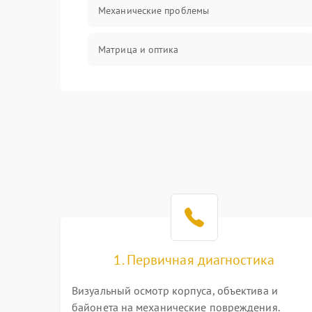
Механические проблемы
Матрица и оптика
Питание и питание цепей
Проблемы с картами памяти
Объективы
Программные сбои
Коммуникации и интерфейсы
1. Первичная диагностика
Визуальный осмотр корпуса, объектива и
байонета на механические повреждения.