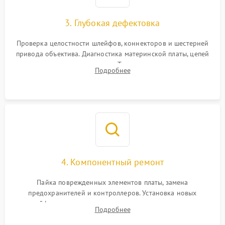
3. Глубокая дефектовка
Проверка целостности шлейфов, коннекторов и шестерней
привода объектива. Диагностика материнской платы, цепей
питания и картоприемника. Тестирование механизма
Подробнее
затвора и блока внутрикамерной стабилизации.
4. Компонентный ремонт
Пайка поврежденных элементов платы, замена
предохранителей и контроллеров. Установка новых
шлейфов, дисплея, механизма затвора или двигателя
Подробнее
автофокуса. Восстановление геометрии тубуса объектива
при заклинивании.