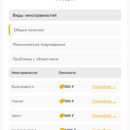
Виды неисправностей
Общие поломки
Механические повреждения
Проблемы с объективом
Неисправности
Стоимость
Электронные ошибки
Выключается
800 ₽
Подробнее →
Механические проблемы
Глючит
500 ₽
Подробнее →
Матрица и оптика
Залит
600 ₽
Подробнее →
Питание и питание цепей