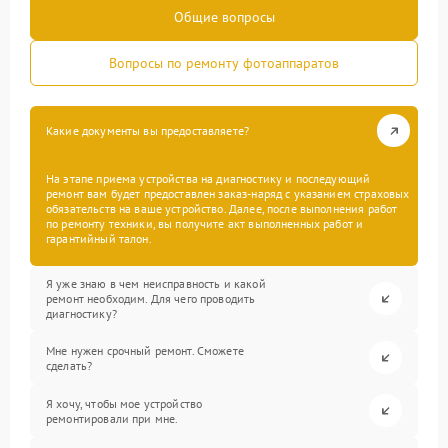
Общие вопросы
Вопросы по ремонту фотоаппаратов
Какие документы вы предоставляете?
На этапе приема устройства на диагностику и последующий
ремонт вам будет предоставлен заказ-наряд с указанием страховых
обязательств на ваше устройство. Далее, после выполнения работ
по ремонту техники, вы получите акт выполненных работ и
гарантийный талон.
Я уже знаю в чем неисправность и какой
ремонт необходим. Для чего проводить
диагностику?
Мне нужен срочный ремонт. Сможете
сделать?
Я хочу, чтобы мое устройство
ремонтировали при мне.