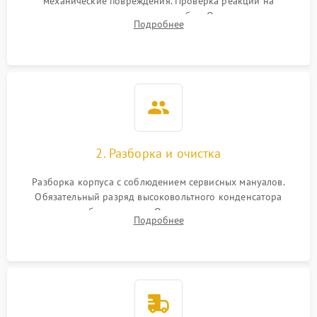
механические повреждения. Проверка реакции на
включение, считывание кодов ошибок. Оценка состояния
Подробнее
матрицы и затвора, проверка работы автофокуса и вспышки.
2. Разборка и очистка
Разборка корпуса с соблюдением сервисных мануалов.
Обязательный разряд высоковольтного конденсатора
вспышки для безопасности. Очистка внутренних узлов от
Подробнее
пыли, песка и следов влаги с помощью спецсредств.