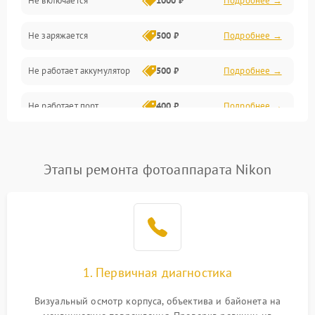
Не включается
1000 ₽
Подробнее →
Проблемы с картами памяти
Не заряжается
500 ₽
Подробнее →
Объективы
Не работает аккумулятор
500 ₽
Подробнее →
Программные сбои
Не работает порт
400 ₽
Подробнее →
Коммуникации и интерфейсы
Сломана матрица
800 ₽
Подробнее →
Этапы ремонта фотоаппарата Nikon
1. Первичная диагностика
Визуальный осмотр корпуса, объектива и байонета на