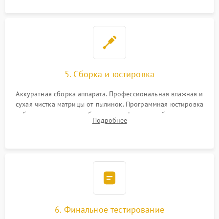
5. Сборка и юстировка
Аккуратная сборка аппарата. Профессиональная влажная и
сухая чистка матрицы от пылинок. Программная юстировка
рабочего отрезка, калибровка автофокуса, стабилизатора и
Подробнее
экспозамера с помощью сервисного ПО.
6. Финальное тестирование