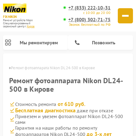
+7 (833) 222-10-31
с 10:00 до 20:00
FIX-NIKON
+7 (800) 302-71-75
Ремонт устройств Nikon
Специализированный
Звонок бесплатный по РФ
cервисный центр г.
Киров
Мы ремонтируем
Позвонить
ирове
Ремонт фотоаппарата Nikon DL24-500 в Кирове
Ремонт фотоаппарата Nikon DL24-
500 в Кирове
от 610 руб.
Стоимость ремонта
Бесплатная диагностика
даже при отказе
Привезем и увезем фотоаппарат Nikon DL24-500
сами
Ремонт оптических прицелов Nikon
Ремонт цифровых монокуляров Nikon
Ремонт цифровых биноклей Nikon
Ремонт оптических нивелиров Nikon
Гарантия на наши работы по ремонту
до 3-х лет
фотоаппаратов Nikon DL24-500