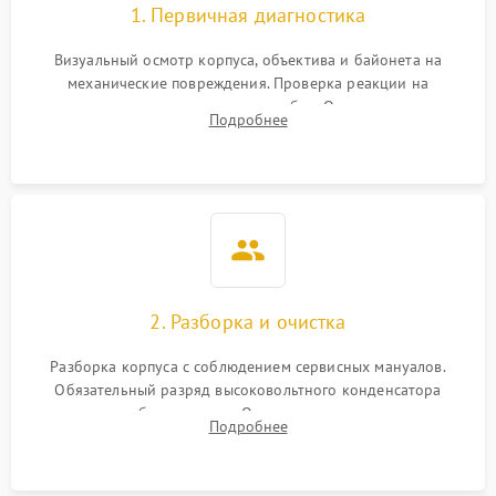
1. Первичная диагностика
Визуальный осмотр корпуса, объектива и байонета на
механические повреждения. Проверка реакции на
включение, считывание кодов ошибок. Оценка состояния
Подробнее
матрицы и затвора, проверка работы автофокуса и вспышки.
2. Разборка и очистка
Разборка корпуса с соблюдением сервисных мануалов.
Обязательный разряд высоковольтного конденсатора
вспышки для безопасности. Очистка внутренних узлов от
Подробнее
пыли, песка и следов влаги с помощью спецсредств.