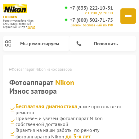
+7 (833) 222-10-31
с 10:00 до 20:00
FIX-NIKON
+7 (800) 302-71-75
Ремонт устройств Nikon
Специализированный
Звонок бесплатный по РФ
cервисный центр г.
Киров
Мы ремонтируем
Позвонить
ирове
Фотоаппарат Nikon износ затвора
Фотоаппарат
Nikon
Износ затвора
Бесплатная диагностика
даже при отказе от
ремонта
Привезем и увезем фотоаппарат Nikon
собственной доставкой
Ремонт оптических прицелов Nikon
Ремонт цифровых монокуляров Nikon
Ремонт цифровых биноклей Nikon
Ремонт оптических нивелиров Nikon
Гарантия на наши работы по ремонту
до 3-х лет
фотоаппаратов Nikon