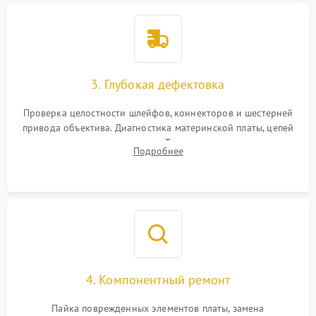
3. Глубокая дефектовка
Проверка целостности шлейфов, коннекторов и шестерней
привода объектива. Диагностика материнской платы, цепей
питания и картоприемника. Тестирование механизма
Подробнее
затвора и блока внутрикамерной стабилизации.
4. Компонентный ремонт
Пайка поврежденных элементов платы, замена