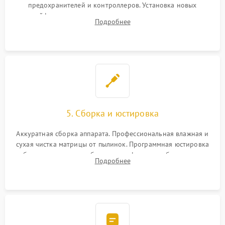
предохранителей и контроллеров. Установка новых
шлейфов, дисплея, механизма затвора или двигателя
Подробнее
автофокуса. Восстановление геометрии тубуса объектива
при заклинивании.
5. Сборка и юстировка
Аккуратная сборка аппарата. Профессиональная влажная и
сухая чистка матрицы от пылинок. Программная юстировка
рабочего отрезка, калибровка автофокуса, стабилизатора и
Подробнее
экспозамера с помощью сервисного ПО.