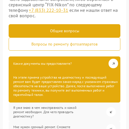
сервисный центр “FIX-Nikon” по следующему
телефону
+7 (833) 222-10-31
если не нашли ответ на
свой вопрос.
Общие вопросы
Вопросы по ремонту фотоаппаратов
Какие документы вы предоставляете?
На этапе приема устройства на диагностику и последующий
ремонт вам будет предоставлен заказ-наряд с указанием страховых
обязательств на ваше устройство. Далее, после выполнения работ
по ремонту техники, вы получите акт выполненных работ и
гарантийный талон.
Я уже знаю в чем неисправность и какой
ремонт необходим. Для чего проводить
диагностику?
Мне нужен срочный ремонт. Сможете