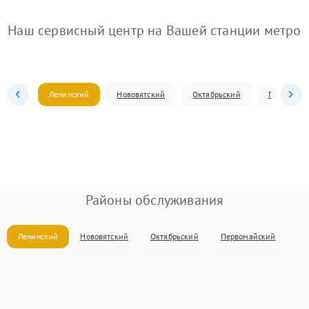
Наш сервисный центр на Вашей станции метро
Ленинский
Нововятский
Октябрьский
Первомай
Районы обслуживания
Ленинский
Нововятский
Октябрьский
Первомайский