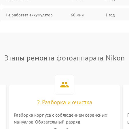
Не работает аккумулятор
60 мин
1 год
Не работает порт
60 мин
1 год
Сломана матрица
60 мин
1 год
Этапы ремонта фотоаппарата Nikon
2. Разборка и очистка
Разборка корпуса с соблюдением сервисных
мануалов. Обязательный разряд
высоковольтного конденсатора вспышки для