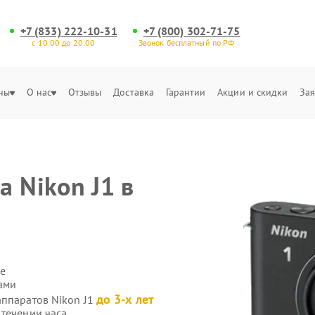
+7 (833) 222-10-31
+7 (800) 302-71-75
с 10:00 до 20:00
Звонок бесплатный по РФ
ны
О нас
Отзывы
Доставка
Гарантии
Акции и скидки
Зая
 Nikon J1 в
е
ами
до 3-х лет
аппаратов Nikon J1
 течении часа