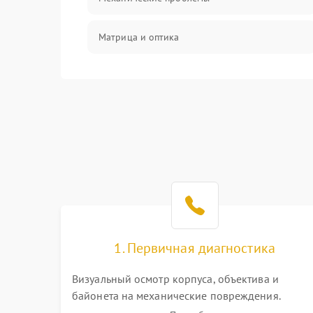
Матрица и оптика
Питание и питание цепей
Проблемы с картами памяти
Объективы
Программные сбои
Коммуникации и интерфейсы
1. Первичная диагностика
Визуальный осмотр корпуса, объектива и
байонета на механические повреждения.
Проверка реакции на включение, считывание