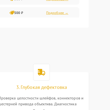
500 ₽
Подробнее →
400 ₽
Подробнее →
800 ₽
Подробнее →
3. Глубокая дефектовка
Проверка целостности шлейфов, коннекторов и
шестерней привода объектива. Диагностика
материнской платы, цепей питания и