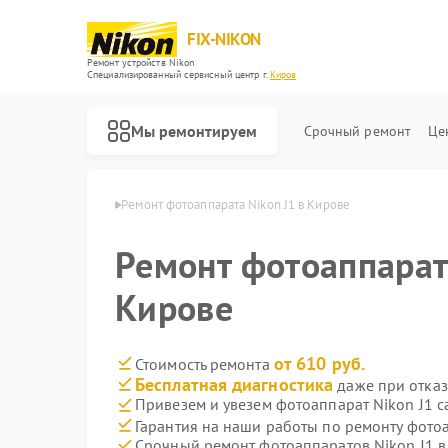
FIX-NIKON
Ремонт устройств Nikon
Специализированный cервисный центр г.
Киров
Мы ремонтируем
Срочный ремонт
Це
атов Nikon в Кирове
Ремонт фотоаппарата Nikon J1 в Кирове
Ремонт фотоаппарата
Кирове
от 610 руб.
Стоимость ремонта
Бесплатная диагностика
даже при отказ
Привезем и увезем фотоаппарат Nikon J1 с
Гарантия на наши работы по ремонту фото
Срочный ремонт фотоаппаратов Nikon J1 в
Ремонт оптических прицелов Nikon
Ремонт цифровых биноклей Nikon
Ремонт оптических нивелиров Nikon
Ремонт цифровых монокуляров Nikon