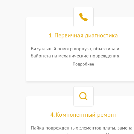
1. Первичная диагностика
Визуальный осмотр корпуса, объектива и
байонета на механические повреждения.
Проверка реакции на включение, считывание
Подробнее
кодов ошибок. Оценка состояния матрицы и
затвора, проверка работы автофокуса и
вспышки.
4. Компонентный ремонт
Пайка поврежденных элементов платы, замена