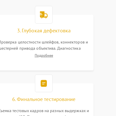
3. Глубокая дефектовка
Проверка целостности шлейфов, коннекторов и
шестерней привода объектива. Диагностика
материнской платы, цепей питания и
Подробнее
картоприемника. Тестирование механизма
затвора и блока внутрикамерной стабилизации.
6. Финальное тестирование
Съемка тестовых кадров на разных выдержках и