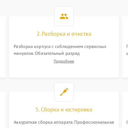
2. Разборка и очистка
Разборка корпуса с соблюдением сервисных
мануалов. Обязательный разряд
высоковольтного конденсатора вспышки для
Подробнее
безопасности. Очистка внутренних узлов от
пыли, песка и следов влаги с помощью
спецсредств.
5. Сборка и юстировка
Аккуратная сборка аппарата. Профессиональная