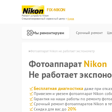
FIX-NIKON
Ремонт устройств Nikon
Специализированный cервисный центр г.
Киров
Мы ремонтируем
Срочный ремонт
Це
атов Nikon в Кирове
Фотоаппарат Nikon не работает экспонометр
Фотоаппарат
Nikon
Не работает экспон
Бесплатная диагностика
даже при отказ
Привезем и увезем фотоаппарат Nikon соб
Гарантия на наши работы по ремонту фото
Срочный ремонт фотоаппаратов Nikon в те
20%
Скидка для вас до
Ремонт оптических прицелов Nikon
Ремонт цифровых биноклей Nikon
Ремонт оптических нивелиров Nikon
Ремонт цифровых монокуляров Nikon