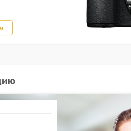
ны
цию