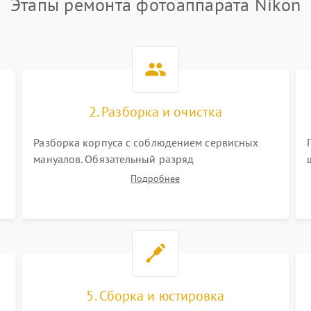
Этапы ремонта фотоаппарата Nikon
2. Разборка и очистка
Разборка корпуса с соблюдением сервисных
мануалов. Обязательный разряд
высоковольтного конденсатора вспышки для
Подробнее
безопасности. Очистка внутренних узлов от
пыли, песка и следов влаги с помощью
спецсредств.
5. Сборка и юстировка