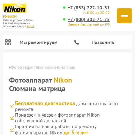
+7 (833) 222-10-31
с 10:00 до 20:00
FIX-NIKON
+7 (800) 302-71-75
Ремонт устройств Nikon
Специализированный
Звонок бесплатный по РФ
cервисный центр г.
Киров
Мы ремонтируем
Позвонить
ирове
Фотоаппарат Nikon сломана матрица
Фотоаппарат
Nikon
Сломана матрица
Бесплатная диагностика
даже при отказе от
ремонта
Привезем и увезем фотоаппарат Nikon
собственной доставкой
Ремонт оптических прицелов Nikon
Ремонт цифровых монокуляров Nikon
Ремонт цифровых биноклей Nikon
Ремонт оптических нивелиров Nikon
Гарантия на наши работы по ремонту
до 3-х лет
фотоаппаратов Nikon