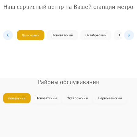
Наш сервисный центр на Вашей станции метро
Ленинский
Нововятский
Октябрьский
Первомай
Районы обслуживания
Ленинский
Нововятский
Октябрьский
Первомайский