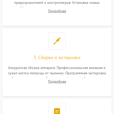
предохранителей и контроллеров. Установка новых
шлейфов, дисплея, механизма затвора или двигателя
Подробнее
автофокуса. Восстановление геометрии тубуса объектива
при заклинивании.
5. Сборка и юстировка
Аккуратная сборка аппарата. Профессиональная влажная и
сухая чистка матрицы от пылинок. Программная юстировка
рабочего отрезка, калибровка автофокуса, стабилизатора и
Подробнее
экспозамера с помощью сервисного ПО.