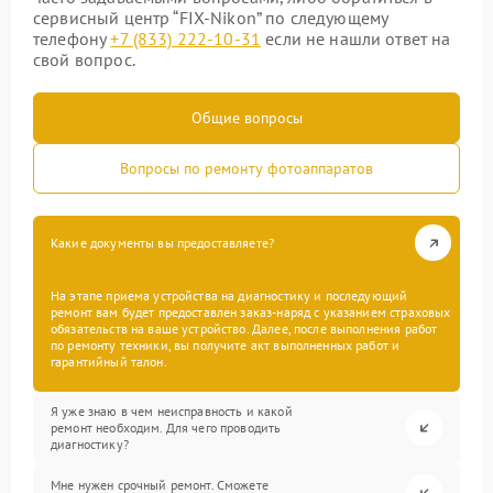
сервисный центр “FIX-Nikon” по следующему
телефону
+7 (833) 222-10-31
если не нашли ответ на
свой вопрос.
Общие вопросы
Вопросы по ремонту фотоаппаратов
Какие документы вы предоставляете?
На этапе приема устройства на диагностику и последующий
ремонт вам будет предоставлен заказ-наряд с указанием страховых
обязательств на ваше устройство. Далее, после выполнения работ
по ремонту техники, вы получите акт выполненных работ и
гарантийный талон.
Я уже знаю в чем неисправность и какой
ремонт необходим. Для чего проводить
диагностику?
Мне нужен срочный ремонт. Сможете