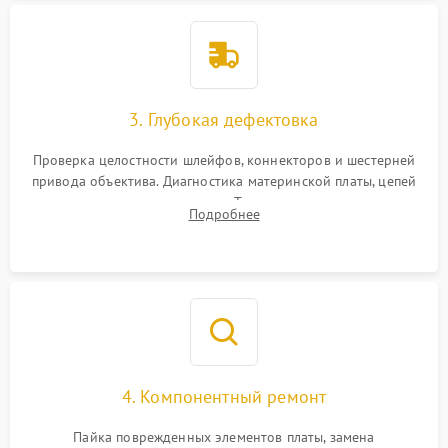
3. Глубокая дефектовка
Проверка целостности шлейфов, коннекторов и шестерней
привода объектива. Диагностика материнской платы, цепей
питания и картоприемника. Тестирование механизма
Подробнее
затвора и блока внутрикамерной стабилизации.
4. Компонентный ремонт
Пайка поврежденных элементов платы, замена