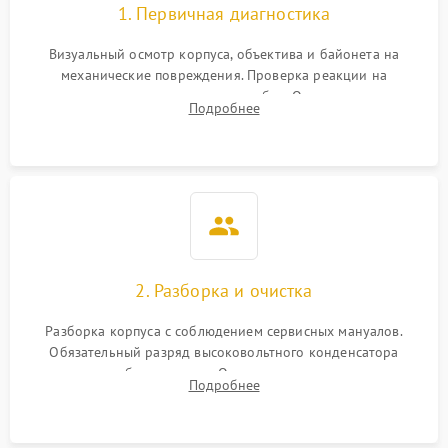
1. Первичная диагностика
Визуальный осмотр корпуса, объектива и байонета на
механические повреждения. Проверка реакции на
включение, считывание кодов ошибок. Оценка состояния
Подробнее
матрицы и затвора, проверка работы автофокуса и вспышки.
2. Разборка и очистка
Разборка корпуса с соблюдением сервисных мануалов.
Обязательный разряд высоковольтного конденсатора
вспышки для безопасности. Очистка внутренних узлов от
Подробнее
пыли, песка и следов влаги с помощью спецсредств.