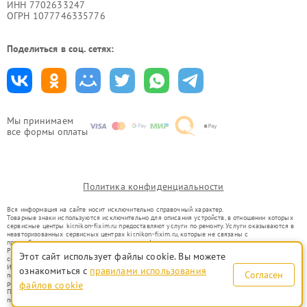
ИНН 7702633247
ОГРН 1077746335776
Поделиться в соц. сетях:
Мы принимаем
все формы оплаты
Политика конфиденциальности
Вся информация на сайте носит исключительно справочный характер.
Товарные знаки используются исключительно для описания устройств, в отношении которых
сервисные центры kir.nikon-fixim.ru предоставляют услуги по ремонту. Услуги оказываются в
неавторизованных сервисных центрах kir.nikon-fixim.ru, которые не связаны с
правообладателями товарных знаков или их официальными представителями.
Ремонт осуществляется для устройств, уже введенных в гражданский оборот в соответствии
Этот сайт использует файлы cookie. Вы можете
со статьей 1487 ГК РФ.
Использование товарных знаков не преследует цели индивидуализации услуг или введения
ознакомиться с
правилами использования
Согласен
потребителей в заблуждение, а служит для информирования о предоставляемых услугах по
ремонту техники указанных брендов.
файлов cookie
Представленная на сайте информация не является публичной офертой, определяемой
положениями Статьи 437(2) Гражданского кодекса РФ