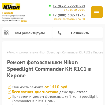
+7 (833) 222-10-31
с 10:00 до 20:00
FIX-NIKON
+7 (800) 302-71-75
Ремонт устройств Nikon
Специализированный
Звонок бесплатный по РФ
cервисный центр г.
Киров
Мы ремонтируем
Позвонить
ирове
Ремонт фотовспышки Nikon Speedlight Commander Kit R1C1 в Кирове
Ремонт фотовспышки Nikon
Speedlight Commander Kit R1C1 в
Кирове
от 1410 руб.
Стоимость ремонта
Бесплатная диагностика
даже при отказе
Привезем и увезем фотовспышку Nikon Speedlight
Ремонт цифровых монокуляров Nikon
Ремонт оптических прицелов Nikon
Ремонт цифровых биноклей Nikon
Ремонт оптических нивелиров Nikon
Commander Kit R1C1 сами