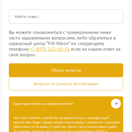
Вы можете ознакомиться с приведенными ниже
часто задаваемыми вопросами, либо обратиться в
сервисный центр “FIX-Nikon” по следующему
телефону
+7 (833) 222-10-31
если не нашли ответ на
свой вопрос.
Общие вопросы
Вопросы по ремонту фотовспышек
Какие документы вы предоставляете?
На этапе приема устройства на диагностику и последующий
ремонт вам будет предоставлен заказ-наряд с указанием страховых
обязательств на ваше устройство. Далее, после выполнения работ
по ремонту техники, вы получите акт выполненных работ и