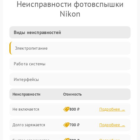
Неисправности фотовспышки
Nikon
Виды неисправностей
Электропитание
Работа системы
Интерфейсы
Неисправности
Стоимость
Электронные компоненты
Не включается
800 ₽
Подробнее →
Корпус/Герметичность
Долго заряжается
700 ₽
Подробнее →