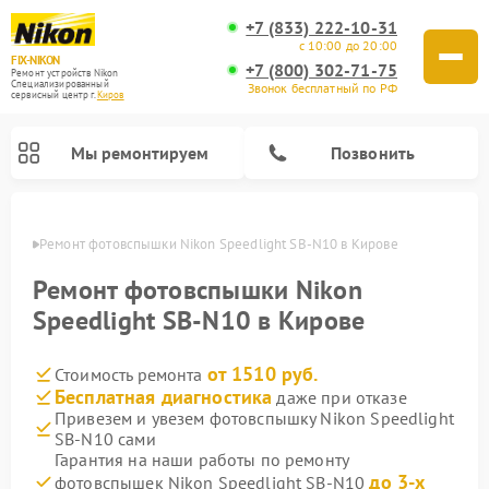
+7 (833) 222-10-31
с 10:00 до 20:00
FIX-NIKON
+7 (800) 302-71-75
Ремонт устройств Nikon
Специализированный
Звонок бесплатный по РФ
cервисный центр г.
Киров
Мы ремонтируем
Позвонить
ирове
Ремонт фотовспышки Nikon Speedlight SB-N10 в Кирове
Ремонт фотовспышки Nikon
Speedlight SB-N10 в Кирове
от 1510 руб.
Стоимость ремонта
Бесплатная диагностика
даже при отказе
Привезем и увезем фотовспышку Nikon Speedlight
SB-N10 сами
Ремонт цифровых монокуляров Nikon
Ремонт оптических прицелов Nikon
Ремонт цифровых биноклей Nikon
Ремонт оптических нивелиров Nikon
Гарантия на наши работы по ремонту
до 3-х
фотовспышек Nikon Speedlight SB-N10