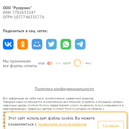
ООО "Русервис"
ИНН 7702633247
ОГРН 1077746335776
Поделиться в соц. сетях:
Мы принимаем
все формы оплаты
Политика конфиденциальности
Вся информация на сайте носит исключительно справочный характер.
Товарные знаки используются исключительно для описания устройств, в отношении которых
сервисные центры kir.nikon-fixim.ru предоставляют услуги по ремонту. Услуги оказываются в
неавторизованных сервисных центрах kir.nikon-fixim.ru, которые не связаны с
правообладателями товарных знаков или их официальными представителями.
Ремонт осуществляется для устройств, уже введенных в гражданский оборот в соответствии
Этот сайт использует файлы cookie. Вы можете
со статьей 1487 ГК РФ.
Использование товарных знаков не преследует цели индивидуализации услуг или введения
ознакомиться с
правилами использования
Согласен
потребителей в заблуждение, а служит для информирования о предоставляемых услугах по