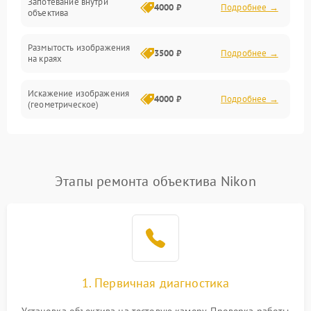
Запотевание внутри
4000 ₽
Подробнее →
объектива
Размытость изображения
3500 ₽
Подробнее →
на краях
Искажение изображения
4000 ₽
Подробнее →
(геометрическое)
Появление бликов или
3500 ₽
Подробнее →
ореолов
Этапы ремонта объектива Nikon
Проблемы с резкостью
при всех фокусных
4500 ₽
Подробнее →
расстояниях
1. Первичная диагностика