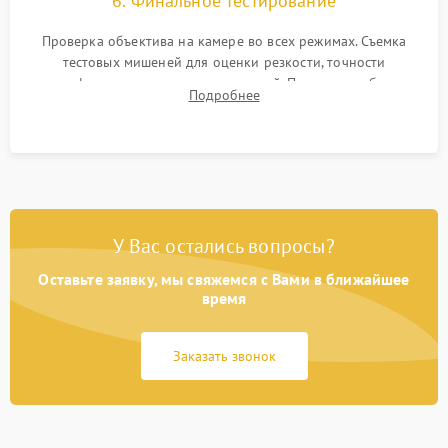
6. Финальное тестирование
Проверка объектива на камере во всех режимах. Съемка
тестовых мишеней для оценки резкости, точности
автофокуса и отсутствия искажений. Проверка работы
Подробнее
диафрагмы на закрытых значениях и тестирование
оптической стабилизации.
У Вас остались вопросы?
Оставьте заявку, мы свяжемся с Вами в ближайшее
время
Заказать звонок