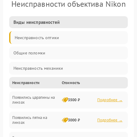
Неисправности объектива Nikon
Виды неисправностей
Неисправность оптики
Общие поломки
Неисправность механики
Неисправности
Стоимость
Неисправность электроники (если объектив с мотором/
стабилизатором)
Появились царапины на
3500 ₽
Подробнее →
линзах
Прочие неисправности
Появились пятна на
3000 ₽
Подробнее →
линзах