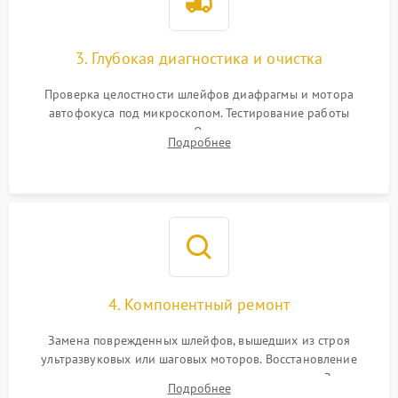
3. Глубокая диагностика и очистка
Проверка целостности шлейфов диафрагмы и мотора
автофокуса под микроскопом. Тестирование работы
электромагнитного привода. Очистка оптических элементов
Подробнее
от пыли, следов влаги и грибка спецрастворами без
повреждения просветления.
4. Компонентный ремонт
Замена поврежденных шлейфов, вышедших из строя
ультразвуковых или шаговых моторов. Восстановление
геометрии направляющих при заклинивании зума. Замена
Подробнее
неисправного блока диафрагмы, датчиков положения или