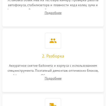
Установка объектива на тестовую камеру. Проверка работы
автофокуса, стабилизатора и плавности хода колец зума и
фокусировки. Визуальный осмотр линз на наличие царапин,
Подробнее
грибка, пыли и оценка состояния контактов байонета.
2. Разборка
Аккуратное снятие байонета и корпуса с использованием
специнструмента. Поэтапный демонтаж оптических блоков,
шлейфов и приводов. Обязательная маркировка положения
Подробнее
линзовых групп для сохранения заводской центровки при
сборке.