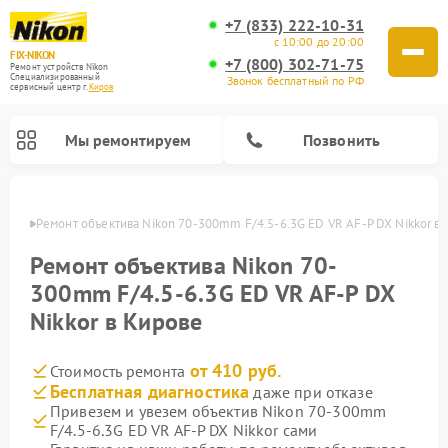
+7 (833) 222-10-31
с 10:00 до 20:00
FIX-NIKON
+7 (800) 302-71-75
Ремонт устройств Nikon
Специализированный
Звонок бесплатный по РФ
cервисный центр г.
Киров
Мы ремонтируем
Позвонить
ирове
Ремонт объектива Nikon 70-300mm F/4.5-6.3G ED VR AF-P DX Nikkor в
Ремонт объектива Nikon 70-
300mm F/4.5-6.3G ED VR AF-P DX
Nikkor в Кирове
от 410 руб.
Стоимость ремонта
Бесплатная диагностика
даже при отказе
Привезем и увезем объектив Nikon 70-300mm
Ремонт цифровых монокуляров Nikon
Ремонт оптических прицелов Nikon
Ремонт цифровых биноклей Nikon
Ремонт оптических нивелиров Nikon
F/4.5-6.3G ED VR AF-P DX Nikkor сами