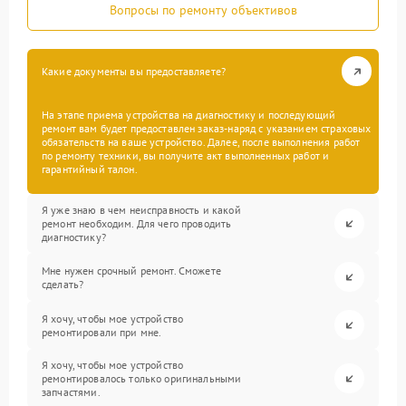
Вопросы по ремонту объективов
Какие документы вы предоставляете?
На этапе приема устройства на диагностику и последующий
ремонт вам будет предоставлен заказ-наряд с указанием страховых
обязательств на ваше устройство. Далее, после выполнения работ
по ремонту техники, вы получите акт выполненных работ и
гарантийный талон.
Я уже знаю в чем неисправность и какой
ремонт необходим. Для чего проводить
диагностику?
Мне нужен срочный ремонт. Сможете
сделать?
Я хочу, чтобы мое устройство
ремонтировали при мне.
Я хочу, чтобы мое устройство
ремонтировалось только оригинальными
запчастями.