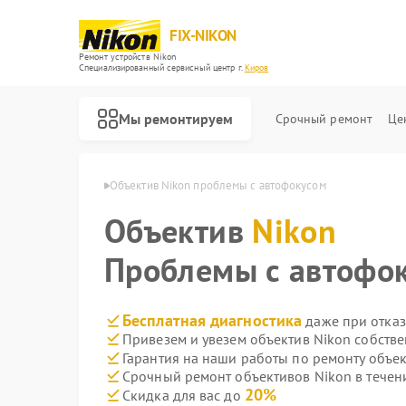
FIX-NIKON
Ремонт устройств Nikon
Специализированный cервисный центр г.
Киров
Мы ремонтируем
Срочный ремонт
Це
ивов Nikon в Кирове
Объектив Nikon проблемы с автофокусом
Объектив
Nikon
Проблемы с автофо
Бесплатная диагностика
даже при отказ
Привезем и увезем объектив Nikon собств
Гарантия на наши работы по ремонту объе
Срочный ремонт объективов Nikon в течен
20%
Скидка для вас до
Ремонт оптических прицелов Nikon
Ремонт цифровых биноклей Nikon
Ремонт оптических нивелиров Nikon
Ремонт цифровых монокуляров Nikon