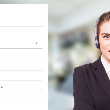
ть объективу точную и уверенную фокусировку без
лементов.