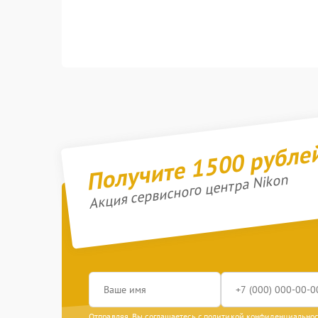
Получите 1500 рубле
Акция сервисного центра Nikon
Отправляя, Вы соглашаетесь с
политикой конфиденциально