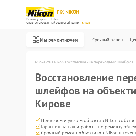
FIX-NIKON
Ремонт устройств Nikon
Специализированный cервисный центр г.
Киров
Мы ремонтируем
Срочный ремонт
Це
ивов Nikon в Кирове
Объектив Nikon восстановление переходных шлейфов
Восстановление пе
шлейфов на объекти
Кирове
Привезем и увезем объектив Nikon собств
Гарантия на наши работы по ремонту объе
Срочный ремонт объективов Nikon в течен
Ремонт оптических прицелов Nikon
Ремонт цифровых биноклей Nikon
Ремонт оптических нивелиров Nikon
Ремонт цифровых монокуляров Nikon