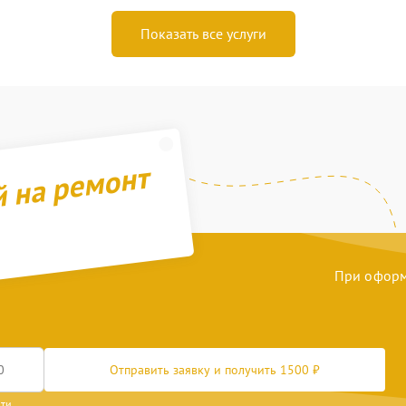
Показать все услуги
й на ремонт
При оформл
Отправить заявку и получить 1500 ₽
сти