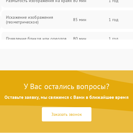
Размытость изображения на краях
80 мин
1 год
Искажение изображения
85 мин
1 год
(геометрическое)
Появление бликов или ореолов
80 мин
1 год
Проблемы с резкостью при всех
85 мин
1 год
фокусных расстояниях
У Вас остались вопросы?
Оставьте заявку, мы свяжемся с Вами в ближайшее время
Заказать звонок