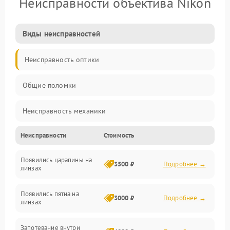
Неисправности объектива Nikon
Виды неисправностей
Неисправность оптики
Общие поломки
Неисправность механики
Неисправности
Стоимость
Неисправность электроники (если объектив с мотором/
стабилизатором)
Появились царапины на
3500 ₽
Подробнее →
линзах
Прочие неисправности
Появились пятна на
3000 ₽
Подробнее →
линзах
Запотевание внутри