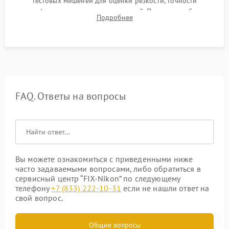
тестовых мишеней для оценки резкости, точности
автофокуса и отсутствия искажений. Проверка работы
Подробнее
диафрагмы на закрытых значениях и тестирование
оптической стабилизации.
FAQ. Ответы на вопросы
Вы можете ознакомиться с приведенными ниже
часто задаваемыми вопросами, либо обратиться в
сервисный центр “FIX-Nikon” по следующему
телефону
+7 (833) 222-10-31
если не нашли ответ на
свой вопрос.
Общие вопросы