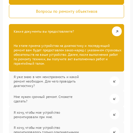
Вопросы по ремонту объективов
Какие документы вы предоставляете?
На этапе приема устройства на диагностику и последующий
ремонт вам будет предоставлен заказ-наряд с указанием страховых
обязательств на ваше устройство. Далее, после выполнения работ
по ремонту техники, вы получите акт выполненных работ и
гарантийный талон.
Я уже знаю в чем неисправность и какой
ремонт необходим. Для чего проводить
диагностику?
Мне нужен срочный ремонт. Сможете
сделать?
Я хочу, чтобы мое устройство
ремонтировали при мне.
Я хочу, чтобы мое устройство
ремонтировалось только оригинальными