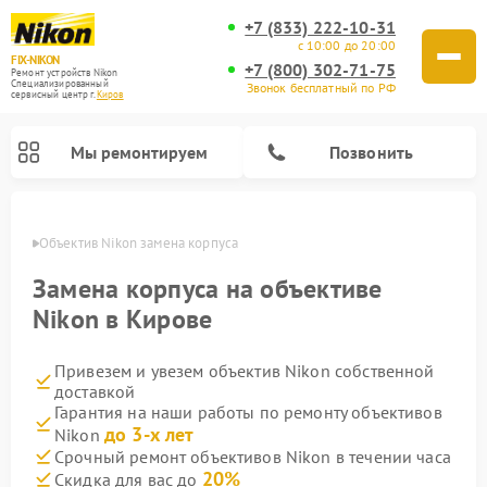
+7 (833) 222-10-31
с 10:00 до 20:00
FIX-NIKON
+7 (800) 302-71-75
Ремонт устройств Nikon
Специализированный
Звонок бесплатный по РФ
cервисный центр г.
Киров
Мы ремонтируем
Позвонить
ирове
Объектив Nikon замена корпуса
Замена корпуса на объективе
Nikon в Кирове
Привезем и увезем объектив Nikon собственной
доставкой
Гарантия на наши работы по ремонту объективов
до 3-х лет
Nikon
Ремонт цифровых монокуляров Nikon
Ремонт оптических прицелов Nikon
Ремонт цифровых биноклей Nikon
Ремонт оптических нивелиров Nikon
Срочный ремонт объективов Nikon в течении часа
20%
Скидка для вас до