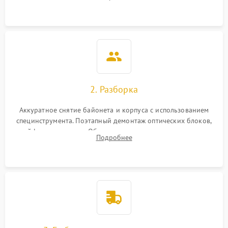
грибка, пыли и оценка состояния контактов байонета.
2. Разборка
Аккуратное снятие байонета и корпуса с использованием
специнструмента. Поэтапный демонтаж оптических блоков,
шлейфов и приводов. Обязательная маркировка положения
Подробнее
линзовых групп для сохранения заводской центровки при
сборке.