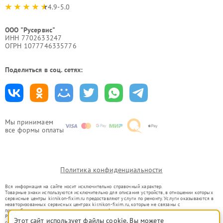
4.9-5.0
ООО "Русервис"
ИНН 7702633247
ОГРН 1077746335776
Поделиться в соц. сетях:
Мы принимаем
все формы оплаты
Политика конфиденциальности
Вся информация на сайте носит исключительно справочный характер.
Товарные знаки используются исключительно для описания устройств, в отношении которых
сервисные центры kir.nikon-fixim.ru предоставляют услуги по ремонту. Услуги оказываются в
неавторизованных сервисных центрах kir.nikon-fixim.ru, которые не связаны с
правообладателями товарных знаков или их официальными представителями.
Ремонт осуществляется для устройств, уже введенных в гражданский оборот в соответствии
Этот сайт использует файлы cookie. Вы можете
со статьей 1487 ГК РФ.