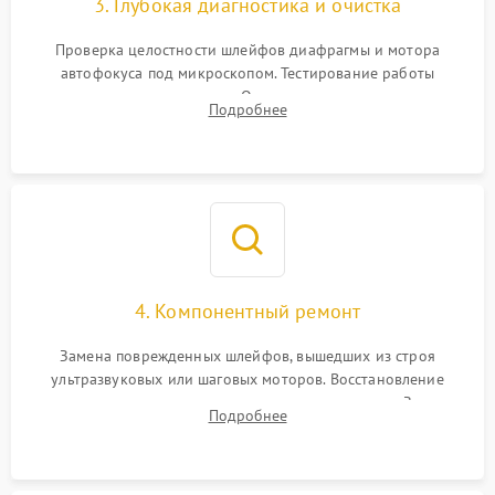
3. Глубокая диагностика и очистка
Проверка целостности шлейфов диафрагмы и мотора
автофокуса под микроскопом. Тестирование работы
электромагнитного привода. Очистка оптических элементов
Подробнее
от пыли, следов влаги и грибка спецрастворами без
повреждения просветления.
4. Компонентный ремонт
Замена поврежденных шлейфов, вышедших из строя
ультразвуковых или шаговых моторов. Восстановление
геометрии направляющих при заклинивании зума. Замена
Подробнее
неисправного блока диафрагмы, датчиков положения или
поврежденных линз.