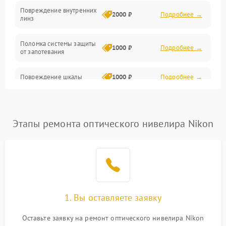
Повреждение внутренних
2000 ₽
Подробнее →
линз
Поломка системы защиты
1000 ₽
Подробнее →
от запотевания
Повреждение шкалы
1000 ₽
Подробнее →
Плохая видимость шкалы
1800 ₽
Подробнее →
Этапы ремонта оптического нивелира Nikon
Запотевание линз
3000 ₽
Подробнее →
Царапины на линзах
2500 ₽
Подробнее →
Потеря резкости
2000 ₽
Подробнее →
1. Вы оставляете заявку
Искажение изображения
2000 ₽
Подробнее →
Оставьте заявку на ремонт оптического нивелира Nikon