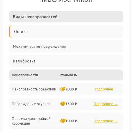
Виды неисправностей
Оптика
Механические повреждения
Калибровка
Неисправности
Стоимость
Механика
Неисправность объектива
2000 ₽
Подробнее →
Электропитание
Повреждение окуляра
1500 ₽
Подробнее →
Электроника
Поломка диоптрийной
Аксессуары
1000 ₽
Подробнее →
коррекции