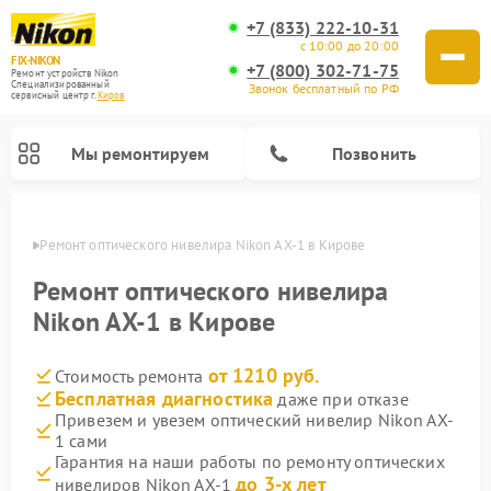
+7 (833) 222-10-31
с 10:00 до 20:00
FIX-NIKON
+7 (800) 302-71-75
Ремонт устройств Nikon
Специализированный
Звонок бесплатный по РФ
cервисный центр г.
Киров
Мы ремонтируем
Позвонить
ирове
Ремонт оптического нивелира Nikon AX-1 в Кирове
Ремонт оптического нивелира
Nikon AX-1 в Кирове
от 1210 руб.
Стоимость ремонта
Бесплатная диагностика
даже при отказе
Привезем и увезем оптический нивелир Nikon AX-
1 сами
Ремонт цифровых биноклей Nikon
Ремонт цифровых монокуляров Nikon
Ремонт оптических прицелов Nikon
Гарантия на наши работы по ремонту оптических
до 3-х лет
нивелиров Nikon AX-1