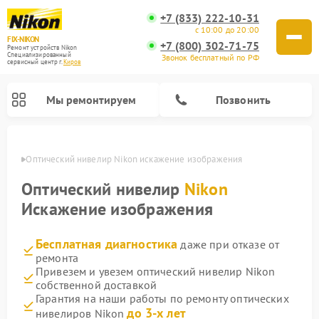
+7 (833) 222-10-31
с 10:00 до 20:00
FIX-NIKON
+7 (800) 302-71-75
Ремонт устройств Nikon
Специализированный
Звонок бесплатный по РФ
cервисный центр г.
Киров
Мы ремонтируем
Позвонить
ирове
Оптический нивелир Nikon искажение изображения
Оптический нивелир
Nikon
Искажение изображения
Бесплатная диагностика
даже при отказе от
ремонта
Привезем и увезем оптический нивелир Nikon
собственной доставкой
Ремонт цифровых биноклей Nikon
Ремонт цифровых монокуляров Nikon
Ремонт оптических прицелов Nikon
Гарантия на наши работы по ремонту оптических
до 3-х лет
нивелиров Nikon