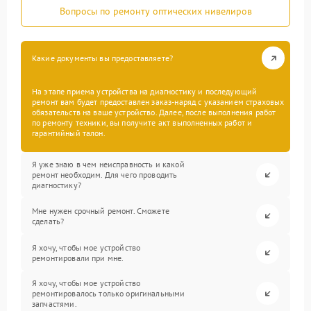
Вопросы по ремонту оптических нивелиров
Какие документы вы предоставляете?
На этапе приема устройства на диагностику и последующий
ремонт вам будет предоставлен заказ-наряд с указанием страховых
обязательств на ваше устройство. Далее, после выполнения работ
по ремонту техники, вы получите акт выполненных работ и
гарантийный талон.
Я уже знаю в чем неисправность и какой
ремонт необходим. Для чего проводить
диагностику?
Мне нужен срочный ремонт. Сможете
сделать?
Я хочу, чтобы мое устройство
ремонтировали при мне.
Я хочу, чтобы мое устройство
ремонтировалось только оригинальными
запчастями.