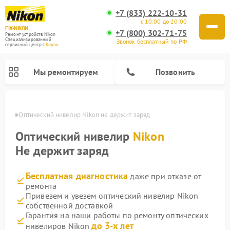
+7 (833) 222-10-31
с 10:00 до 20:00
FIX-NIKON
+7 (800) 302-71-75
Ремонт устройств Nikon
Специализированный
Звонок бесплатный по РФ
cервисный центр г.
Киров
Мы ремонтируем
Позвонить
ирове
Оптический нивелир Nikon не держит заряд
Оптический нивелир
Nikon
Не держит заряд
Бесплатная диагностика
даже при отказе от
ремонта
Привезем и увезем оптический нивелир Nikon
собственной доставкой
Ремонт цифровых биноклей Nikon
Ремонт цифровых монокуляров Nikon
Ремонт оптических прицелов Nikon
Гарантия на наши работы по ремонту оптических
до 3-х лет
нивелиров Nikon