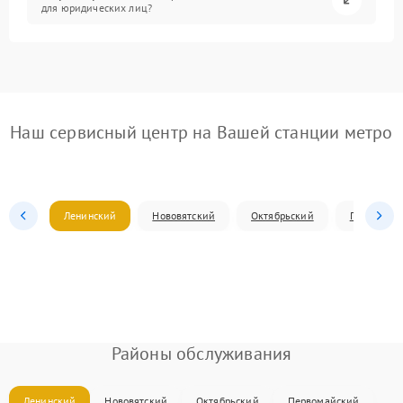
для юридических лиц?
Наш сервисный центр на Вашей станции метро
Ленинский
Нововятский
Октябрьский
Первомай
Районы обслуживания
Ленинский
Нововятский
Октябрьский
Первомайский