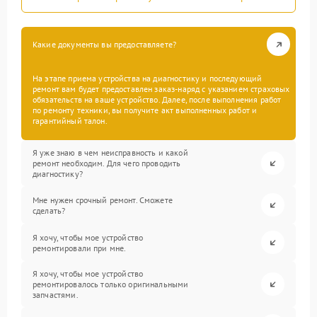
Какие документы вы предоставляете?
На этапе приема устройства на диагностику и последующий
ремонт вам будет предоставлен заказ-наряд с указанием страховых
обязательств на ваше устройство. Далее, после выполнения работ
по ремонту техники, вы получите акт выполненных работ и
гарантийный талон.
Я уже знаю в чем неисправность и какой
ремонт необходим. Для чего проводить
диагностику?
Мне нужен срочный ремонт. Сможете
сделать?
Я хочу, чтобы мое устройство
ремонтировали при мне.
Я хочу, чтобы мое устройство
ремонтировалось только оригинальными
запчастями.