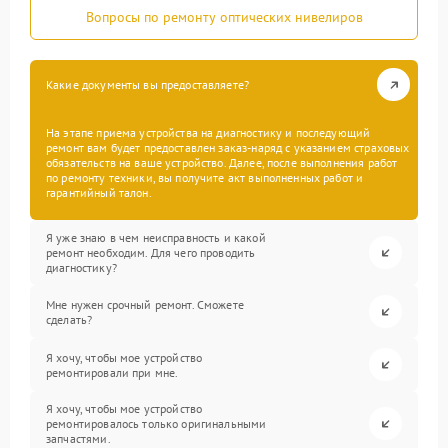
Вопросы по ремонту оптических нивелиров
Какие документы вы предоставляете?
На этапе приема устройства на диагностику и последующий
ремонт вам будет предоставлен заказ-наряд с указанием страховых
обязательств на ваше устройство. Далее, после выполнения работ
по ремонту техники, вы получите акт выполненных работ и
гарантийный талон.
Я уже знаю в чем неисправность и какой
ремонт необходим. Для чего проводить
диагностику?
Мне нужен срочный ремонт. Сможете
сделать?
Я хочу, чтобы мое устройство
ремонтировали при мне.
Я хочу, чтобы мое устройство
ремонтировалось только оригинальными
запчастями.