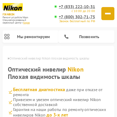
+7 (833) 222-10-31
с 10:00 до 20:00
FIX-NIKON
+7 (800) 302-71-75
Ремонт устройств Nikon
Специализированный
Звонок бесплатный по РФ
cервисный центр г.
Киров
Мы ремонтируем
Позвонить
ирове
Оптический нивелир Nikon плохая видимость шкалы
Оптический нивелир
Nikon
Плохая видимость шкалы
Бесплатная диагностика
даже при отказе от
ремонта
Привезем и увезем оптический нивелир Nikon
собственной доставкой
Ремонт цифровых биноклей Nikon
Ремонт цифровых монокуляров Nikon
Ремонт оптических прицелов Nikon
Гарантия на наши работы по ремонту оптических
до 3-х лет
нивелиров Nikon