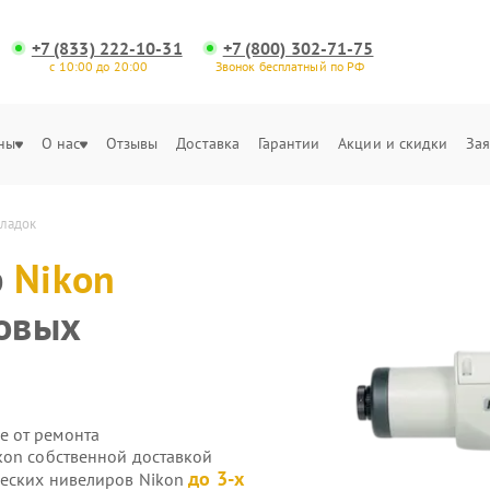
+7 (833) 222-10-31
+7 (800) 302-71-75
с 10:00 до 20:00
Звонок бесплатный по РФ
ны
О нас
Отзывы
Доставка
Гарантии
Акции и скидки
Зая
кладок
р
Nikon
овых
е от ремонта
kon собственной доставкой
до 3-х
ческих нивелиров Nikon