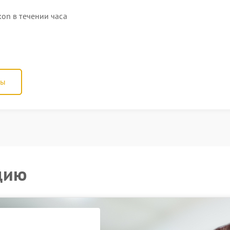
on в течении часа
ны
цию