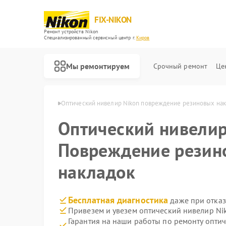
FIX-NIKON
Ремонт устройств Nikon
Специализированный cервисный центр г.
Киров
Мы ремонтируем
Срочный ремонт
Це
иров Nikon в Кирове
Оптический нивелир Nikon повреждение резиновых на
Оптический нивели
Повреждение резин
накладок
Бесплатная диагностика
даже при отказ
Привезем и увезем оптический нивелир Ni
Гарантия на наши работы по ремонту опти
Ремонт оптических прицелов Nikon
Ремонт цифровых биноклей Nikon
Ремонт цифровых монокуляров Nikon