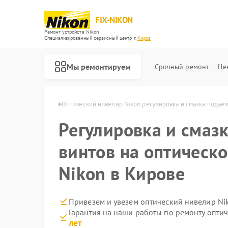
FIX-NIKON
Ремонт устройств Nikon
Специализированный cервисный центр г.
Киров
Мы ремонтируем
Срочный ремонт
Це
иров Nikon в Кирове
Оптический нивелир Nikon регулировка и смазка подъе
Регулировка и смаз
винтов на оптическ
Nikon в Кирове
Привезем и увезем оптический нивелир Ni
Гарантия на наши работы по ремонту опти
лет
Ремонт оптических прицелов Nikon
Ремонт цифровых биноклей Nikon
Ремонт цифровых монокуляров Nikon