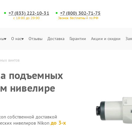
+7 (833) 222-10-31
+7 (800) 302-71-75
с 10:00 до 20:00
Звонок бесплатный по РФ
ны
О нас
Отзывы
Доставка
Гарантии
Акции и скидки
Зая
мных винтов
ка подъемных
ом нивелире
kon собственной доставкой
до 3-х
ческих нивелиров Nikon