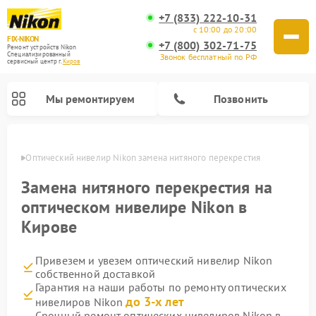
+7 (833) 222-10-31
с 10:00 до 20:00
FIX-NIKON
+7 (800) 302-71-75
Ремонт устройств Nikon
Специализированный
Звонок бесплатный по РФ
cервисный центр г.
Киров
Мы ремонтируем
Позвонить
ирове
Оптический нивелир Nikon замена нитяного перекрестия
Замена нитяного перекрестия на
оптическом нивелире Nikon в
Кирове
Привезем и увезем оптический нивелир Nikon
собственной доставкой
Гарантия на наши работы по ремонту оптических
Ремонт цифровых биноклей Nikon
Ремонт цифровых монокуляров Nikon
Ремонт оптических прицелов Nikon
до 3-х лет
нивелиров Nikon
Срочный ремонт оптических нивелиров Nikon в