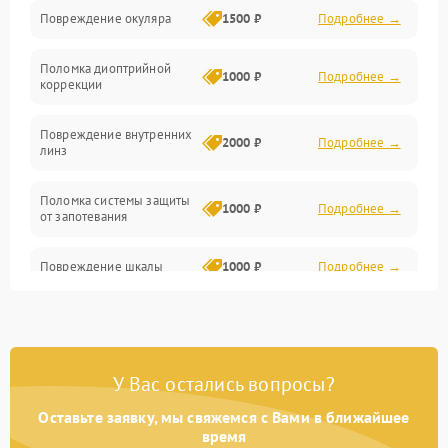
Повреждение окуляра
1500 ₽
Подробнее →
Электроника
Поломка диоптрийной
Аксессуары
1000 ₽
Подробнее →
коррекции
Повреждение внутренних
2000 ₽
Подробнее →
линз
Поломка системы защиты
1000 ₽
Подробнее →
от запотевания
Повреждение шкалы
1000 ₽
Подробнее →
Плохая видимость шкалы
1800 ₽
Подробнее →
Запотевание линз
3000 ₽
Подробнее →
У Вас остались вопросы?
Оставьте заявку, мы свяжемся с Вами в ближайшее
Царапины на линзах
2500 ₽
Подробнее →
время