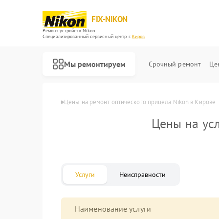
FIX-NIKON
Ремонт устройств Nikon
Специализированный cервисный центр г.
Киров
Мы ремонтируем
Срочный ремонт
Це
Главная
Цены
Цены на ремонт оптического прицела Nikon в Кирове
Цены на ус
Услуги
Неисправности
Наименование услуги
Ремонт цифровых биноклей Nikon
Ремонт оптических нивелиров Nikon
Ремонт цифровых монокуляров Nikon