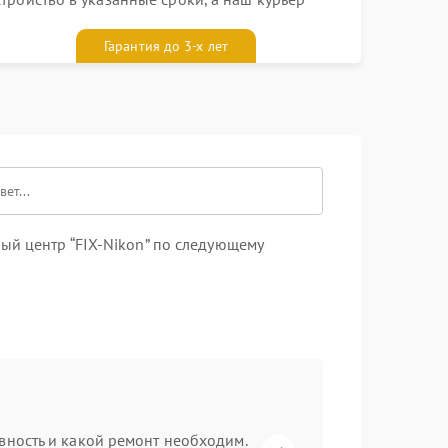
ривезет его к вам вместе с гарантийным
алоном бесплатно
Гарантия до 3-х лет
ый центр “FIX-Nikon” по следующему
вность и какой ремонт необходим.