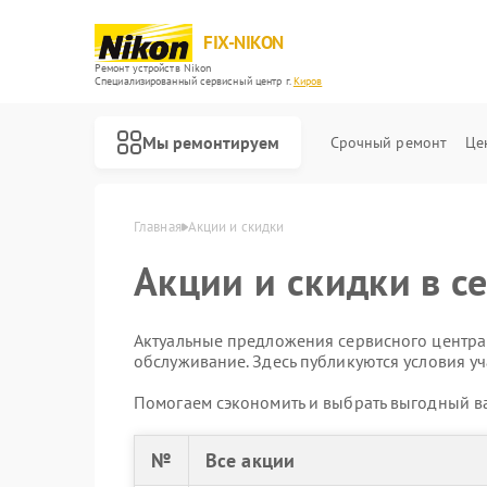
FIX-NIKON
Ремонт устройств Nikon
Специализированный cервисный центр г.
Киров
Мы ремонтируем
Срочный ремонт
Це
Главная
Акции и скидки
Акции и скидки в с
Актуальные предложения сервисного центра:
обслуживание. Здесь публикуются условия уч
Помогаем сэкономить и выбрать выгодный ва
№
Все акции
Ремонт оптических прицелов Nikon
Ремонт цифровых биноклей Nikon
Ремонт оптических нивелиров Nikon
Ремонт цифровых монокуляров Nikon