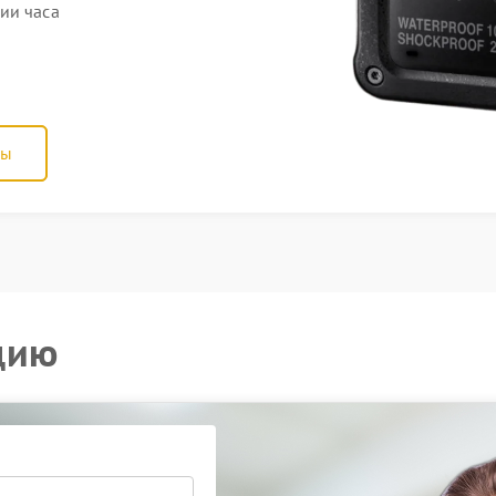
ии часа
ны
цию