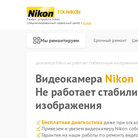
FIX-NIKON
Ремонт устройств Nikon
Специализированный cервисный центр г.
Киров
Мы ремонтируем
Срочный ремонт
Це
 Nikon в Кирове
Видеокамера Nikon не работает стабилизация изображения
Видеокамера
Nikon
Не работает стабил
изображения
Бесплатная диагностика
даже при отказ
Привезем и увезем видеокамеру Nikon соб
Гарантия на наши работы по ремонту виде
Ремонт оптических прицелов Nikon
Ремонт цифровых биноклей Nikon
Ремонт оптических нивелиров Nikon
Ремонт цифровых монокуляров Nikon