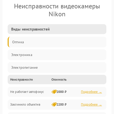
Неисправности видеокамеры
Nikon
Виды неисправностей
Оптика
Электроника
Электропитание
Неисправности
Стоимость
Видео
Не работает автофокус
2000 ₽
Подробнее →
Хранение данных
Заклинило объектив
2200 ₽
Подробнее →
Программное обеспечение