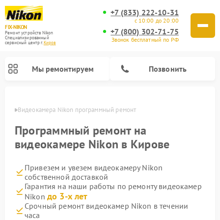
+7 (833) 222-10-31
с 10:00 до 20:00
FIX-NIKON
+7 (800) 302-71-75
Ремонт устройств Nikon
Специализированный
Звонок бесплатный по РФ
cервисный центр г.
Киров
Мы ремонтируем
Позвонить
ирове
Видеокамера Nikon программный ремонт
Программный ремонт на
видеокамере Nikon в Кирове
Привезем и увезем видеокамеру Nikon
собственной доставкой
Гарантия на наши работы по ремонту видеокамер
до 3-х лет
Nikon
Ремонт цифровых монокуляров Nikon
Ремонт оптических прицелов Nikon
Ремонт цифровых биноклей Nikon
Ремонт оптических нивелиров Nikon
Срочный ремонт видеокамер Nikon в течении
часа