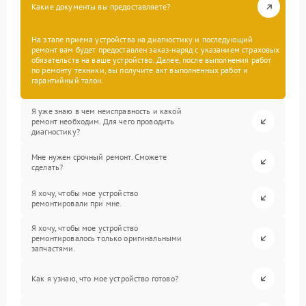
Какие документы вы предоставляете?
На этапе приема устройства на диагностику и последующий
ремонт вам будет предоставлен заказ-наряд с указанием страховых
обязательств на ваше устройство. Далее, после выполнения работ
по ремонту техники, вы получите акт выполненных работ и
гарантийный талон.
Я уже знаю в чем неисправность и какой
ремонт необходим. Для чего проводить
диагностику?
Мне нужен срочный ремонт. Сможете
сделать?
Я хочу, чтобы мое устройство
ремонтировали при мне.
Я хочу, чтобы мое устройство
ремонтировалось только оригинальными
запчастями.
Как я узнаю, что мое устройство готово?