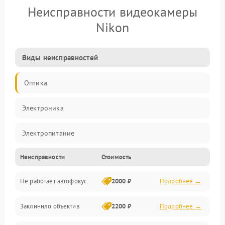
Неисправности видеокамеры
Nikon
Виды неисправностей
Оптика
Электроника
Электропитание
Неисправности
Стоимость
Видео
Не работает автофокус
2000 ₽
Подробнее →
Хранение данных
Заклинило объектив
2200 ₽
Подробнее →
Программное обеспечение