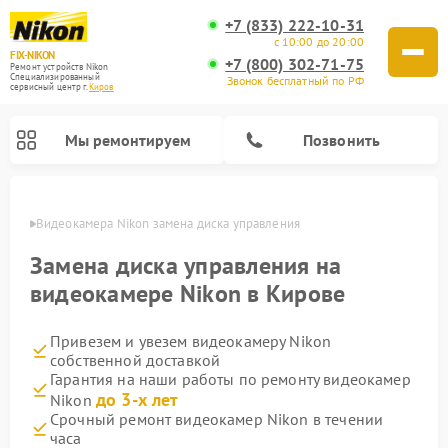
+7 (833) 222-10-31
с 10:00 до 20:00
FIX-NIKON
+7 (800) 302-71-75
Ремонт устройств Nikon
Специализированный
Звонок бесплатный по РФ
cервисный центр г.
Киров
Мы ремонтируем
Позвонить
ирове
Видеокамера Nikon замена диска управления
Замена диска управления на
видеокамере Nikon в Кирове
Привезем и увезем видеокамеру Nikon
собственной доставкой
Гарантия на наши работы по ремонту видеокамер
до 3-х лет
Nikon
Ремонт цифровых монокуляров Nikon
Ремонт оптических прицелов Nikon
Ремонт цифровых биноклей Nikon
Ремонт оптических нивелиров Nikon
Срочный ремонт видеокамер Nikon в течении
часа